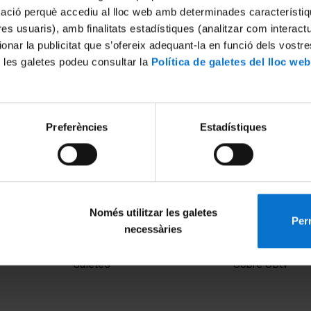
mació perquè accediu al lloc web amb determinades característiq
tres usuaris), amb finalitats estadístiques (analitzar com interac
ionar la publicitat que s’ofereix adequant-la en funció dels vostr
 les galetes podeu consultar la
Política de galetes del lloc web
Preferències
Estadístiques
r activity affects us?
De quina manera ens afecta l’
solar?
27 febrer, 2015
Només utilitzar les galetes
Perm
necessàries
MENÚ PEU 1
PEU 2
Avís legal
Privadesa i ter
Galetes
Sobre UBtv