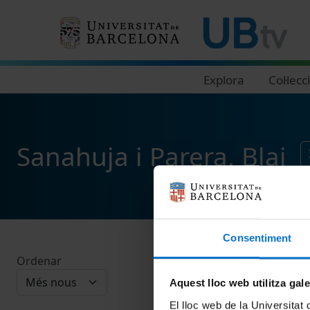
Navegació principal
Explora
Col·lecc
Sanahuja i Parera, Blai
Consentiment
Ordenar
Aquest lloc web utilitza gal
El lloc web de la Universitat 