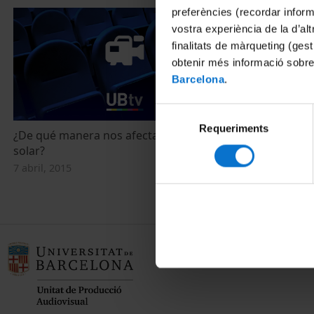
preferències (recordar infor
vostra experiència de la d’al
finalitats de màrqueting (gest
obtenir més informació sobre
Barcelona
.
Selecció
Requeriments
de
¿De qué manera nos afecta la actividad
How does sola
consentiment
solar?
7 abril, 2015
7 abril, 2015