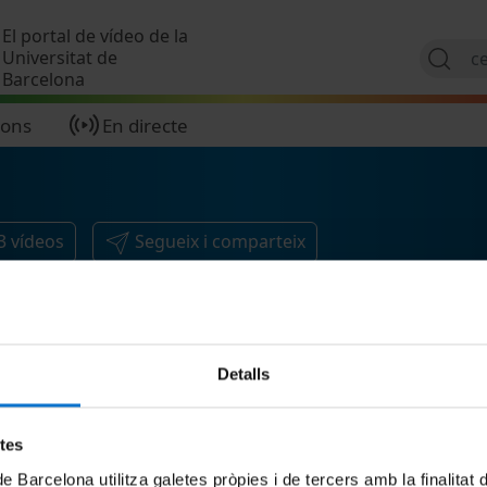
Vés al contingut
El portal de vídeo de la
Universitat de
Barcelona
ions
En directe
3
vídeos
Segueix i comparteix
Detalls
etes
de Barcelona utilitza galetes pròpies i de tercers amb la finalitat