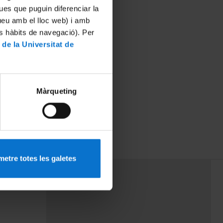
ues que puguin diferenciar la
tueu amb el lloc web) i amb
es hàbits de navegació). Per
 de la Universitat de
Màrqueting
activitat
etre totes les galetes
PEU 3
mes
Contacte