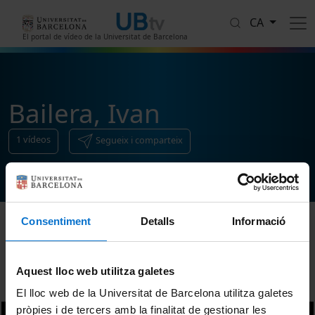
Vés al contingut
CA
El portal de vídeo de la Universitat de Barcelona
Bailera, Ivan
1
vídeos
Segueix i comparteix
Consentiment
Detalls
Informació
Ordenar
Aquest lloc web utilitza galetes
El lloc web de la Universitat de Barcelona utilitza galetes
pròpies i de tercers amb la finalitat de gestionar les