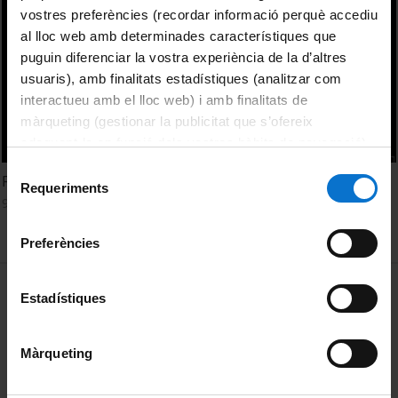
vostres preferències (recordar informació perquè accediu
al lloc web amb determinades característiques que
puguin diferenciar la vostra experiència de la d’altres
usuaris), amb finalitats estadístiques (analitzar com
interactueu amb el lloc web) i amb finalitats de
màrqueting (gestionar la publicitat que s’ofereix
adequant-la en funció dels vostres hàbits de navegació).
Per obtenir més informació sobre les galetes podeu
Selecció
Fixing the Broken Telephone
consultar la
Política de galetes del lloc web de la
Requeriments
de
9 març, 2017
Universitat de Barcelona
.
consentiment
Preferències
MENÚ PEU 1
Avís legal
Estadístiques
Galetes
Màrqueting
PEU 2
Privadesa i termes
Sobre UBtv