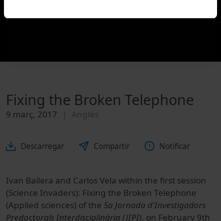
Fixing the Broken Telephone
9 març, 2017
Anglès
Descarregar
Compartir
Notificar
Ivan Bailera and Carlos Vela within the first session
(Science Invaders): Fixing the Broken Telephone
(Applied sciences) of the
5a Jornada d'Investigadors
Predoctorals Interdisciplinària (JIPI)
, on February 9th