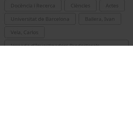
Docència i Recerca
Ciències
Actes
Universitat de Barcelona
Bailera, Ivan
Vela, Carlos
Jornada d'Investigadors Predoctorals
Interdisciplinària
àlgebra
Vídeos relacionats