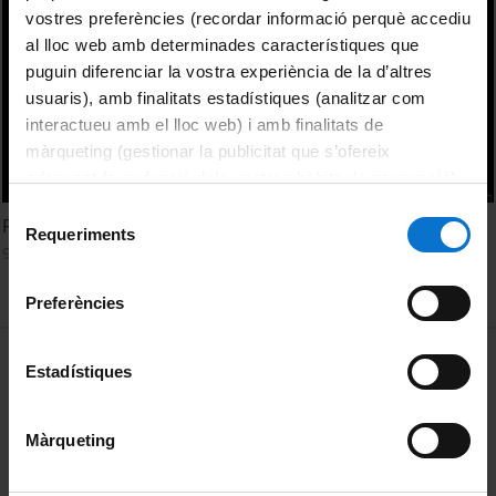
vostres preferències (recordar informació perquè accediu
al lloc web amb determinades característiques que
puguin diferenciar la vostra experiència de la d’altres
usuaris), amb finalitats estadístiques (analitzar com
interactueu amb el lloc web) i amb finalitats de
màrqueting (gestionar la publicitat que s’ofereix
adequant-la en funció dels vostres hàbits de navegació).
Per obtenir més informació sobre les galetes podeu
Selecció
Fixing the Broken Telephone
consultar la
Política de galetes del lloc web de la
Requeriments
de
9 març, 2017
Universitat de Barcelona
.
consentiment
Preferències
MENÚ PEU 1
Avís legal
Estadístiques
Galetes
Màrqueting
PEU 2
Privadesa i termes
Sobre UBtv