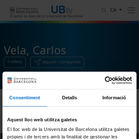
Vés al contingut
CA
El portal de vídeo de la Universitat de Barcelona
Vela, Carlos
1
vídeos
Segueix i comparteix
Consentiment
Detalls
Informació
Ordenar
Aquest lloc web utilitza galetes
El lloc web de la Universitat de Barcelona utilitza galetes
pròpies i de tercers amb la finalitat de gestionar les