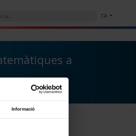
CA
Matemàtiques a
Informació