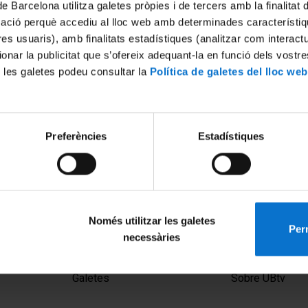
de Barcelona utilitza galetes pròpies i de tercers amb la finalitat
mació perquè accediu al lloc web amb determinades característiq
tres usuaris), amb finalitats estadístiques (analitzar com interac
ionar la publicitat que s’ofereix adequant-la en funció dels vostr
 les galetes podeu consultar la
Política de galetes del lloc web
Preferències
Estadístiques
là d'Educació Matemàtica
Només utilitzar les galetes
Perm
necessàries
MENÚ PEU 1
PEU 2
Avís legal
Privadesa i ter
Galetes
Sobre UBtv