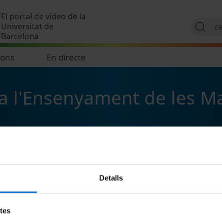
Vés al contingut
El portal de vídeo de la
Universitat de
Barcelona
ions
En directe
r a l'Ensenyament de les 
Detalls
etes