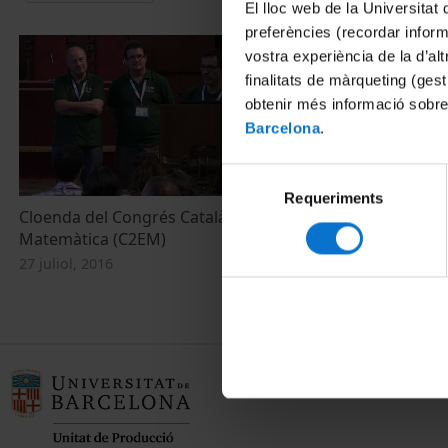
El lloc web de la Universitat 
preferències (recordar infor
vostra experiència de la d’al
finalitats de màrqueting (gest
obtenir més informació sobre
Barcelona
.
Selecció
Requeriments
de
Cloenda del Congrés Català d'Educació
Congrés Cata
consentiment
Matemàtica (C2EM)
(C2EM)
27 juliol, 2016
4 juliol, 2016