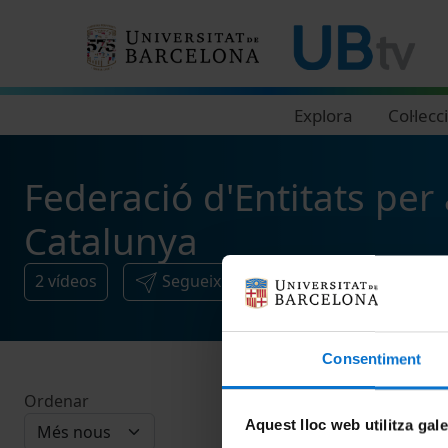
Navegació principal
Explora
Col·lecc
Federació d'Entitats pe
Catalunya
2
vídeos
Segueix i comparteix
Consentiment
Ordenar
Aquest lloc web utilitza gal