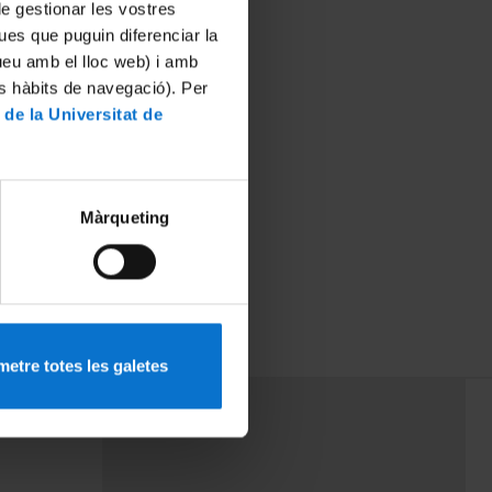
 de gestionar les vostres
ues que puguin diferenciar la
tueu amb el lloc web) i amb
es hàbits de navegació). Per
 de la Universitat de
Màrqueting
etre totes les galetes
PEU 3
mes
Contacte