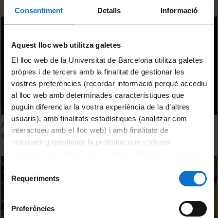
Consentiment
Detalls
Informació
Aquest lloc web utilitza galetes
El lloc web de la Universitat de Barcelona utilitza galetes
pròpies i de tercers amb la finalitat de gestionar les
vostres preferències (recordar informació perquè accediu
al lloc web amb determinades característiques que
puguin diferenciar la vostra experiència de la d’altres
usuaris), amb finalitats estadístiques (analitzar com
Acte de Graduació i Jurament Hipocràtic. Facultat de
interactueu amb el lloc web) i amb finalitats de
Medicina. Campus Bellvitge. Promoció 2010-2016
màrqueting (gestionar la publicitat que s’ofereix
30 juny, 2016
adequant-la en funció dels vostres hàbits de navegació).
Per obtenir més informació sobre les galetes podeu
Selecció
consultar la
Política de galetes del lloc web de la
Requeriments
de
Universitat de Barcelona
.
consentiment
Preferències