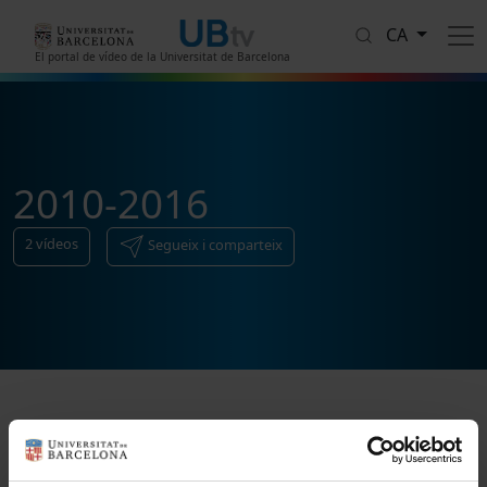
Vés al contingut
CA
El portal de vídeo de la Universitat de Barcelona
2010-2016
2
vídeos
Segueix i comparteix
Ordenar