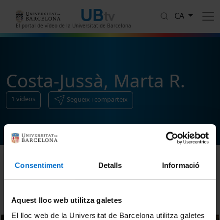
Vés al contingut
CA
El portal de vídeo de la Universitat de Barcelona
Costa-Jussà, Marta R.
1
vídeos
Segueix i comparteix
Consentiment
Detalls
Informació
Ordenar
Aquest lloc web utilitza galetes
El lloc web de la Universitat de Barcelona utilitza galetes