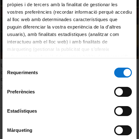
pròpies i de tercers amb la finalitat de gestionar les
vostres preferències (recordar informació perquè accediu
al lloc web amb determinades característiques que
puguin diferenciar la vostra experiència de la d’altres
usuaris), amb finalitats estadístiques (analitzar com
interactueu amb el lloc web) i amb finalitats de
màrqueting (gestionar la publicitat que s’ofereix
adequant-la en funció dels vostres hàbits de navegació).
Per obtenir més informació sobre les galetes podeu
UCATx, com estàs UCATx? Taula Rodona: Com els MOOCs
Selecció
consultar la
Política de galetes del lloc web de la
canvien la docència a la Universitat: experiències
Requeriments
de
d'hibridació. Casos concrets
Universitat de Barcelona
.
consentiment
2 maig, 2016
Preferències
Estadístiques
MENÚ PEU 1
Avís legal
Galetes
Màrqueting