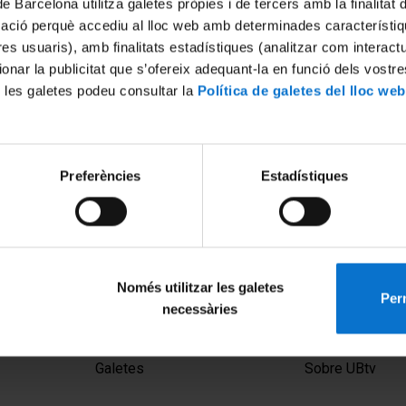
de Barcelona utilitza galetes pròpies i de tercers amb la finalitat
mació perquè accediu al lloc web amb determinades característiq
tres usuaris), amb finalitats estadístiques (analitzar com interac
ionar la publicitat que s’ofereix adequant-la en funció dels vostr
 les galetes podeu consultar la
Política de galetes del lloc web
Preferències
Estadístiques
 les begudes i el
La fructosa en las bebidas y 
 hepàtic
metabolismo hepático
7
1 octubre, 2007
Només utilitzar les galetes
Perm
necessàries
MENÚ PEU 1
PEU 2
Avís legal
Privadesa i ter
Galetes
Sobre UBtv