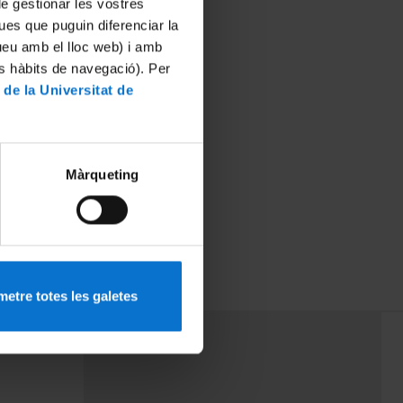
 de gestionar les vostres
ues que puguin diferenciar la
tueu amb el lloc web) i amb
es hàbits de navegació). Per
 de la Universitat de
Màrqueting
el
etre totes les galetes
PEU 3
mes
Contacte