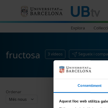
Navegació principal
Explora
Col·lecc
fructosa
3
vídeos
Segueix i compa
Consentiment
Ordenar
Aquest lloc web utilitza gal