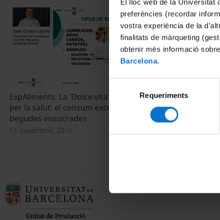
El lloc web de la Universitat 
preferències (recordar infor
vostra experiència de la d’al
finalitats de màrqueting (gest
obtenir més informació sobre
Barcelona
.
Selecció
Requeriments
de
ExpAliments. La 'Dolce vita' no és bona
La fructosa a
per la salut: el consum excessiu de
metabolisme
consentiment
begudes ensucrades
1 octubre, 200
13 desembre, 2010