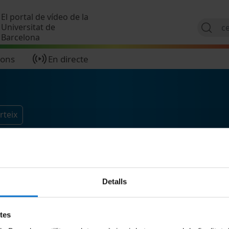
Vés al contingut
El portal de vídeo de la
Universitat de
Barcelona
ions
En directe
rteix
Detalls
etes