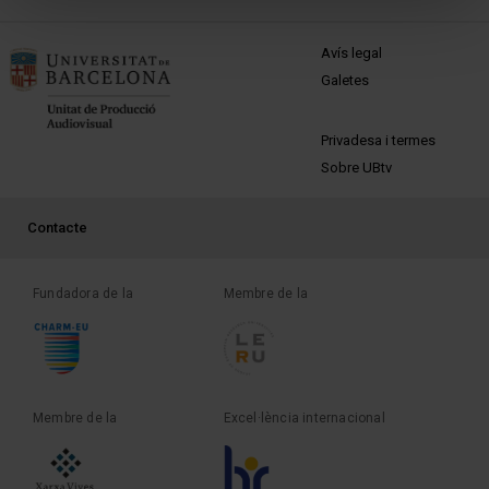
MENÚ PEU 1
Avís legal
Galetes
PEU 2
Privadesa i termes
Sobre UBtv
PEU 3
Contacte
Fundadora de la
Membre de la
Membre de la
Excel·lència internacional