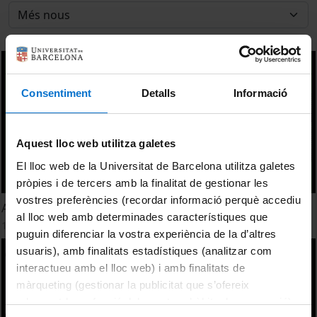
Consentiment
Detalls
Informació
Aquest lloc web utilitza galetes
El lloc web de la Universitat de Barcelona utilitza galetes
pròpies i de tercers amb la finalitat de gestionar les
vostres preferències (recordar informació perquè accediu
Apophis: col·lisió o no col·lisió?
al lloc web amb determinades característiques que
1 abril, 2010
puguin diferenciar la vostra experiència de la d’altres
usuaris), amb finalitats estadístiques (analitzar com
interactueu amb el lloc web) i amb finalitats de
màrqueting (gestionar la publicitat que s’ofereix
adequant-la en funció dels vostres hàbits de navegació).