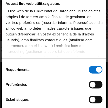
Aquest lloc web utilitza galetes
El lloc web de la Universitat de Barcelona utilitza galetes
pròpies i de tercers amb la finalitat de gestionar les
vostres preferències (recordar informació perquè accediu
al lloc web amb determinades característiques que
puguin diferenciar la vostra experiència de la d’altres
usuaris), amb finalitats estadístiques (analitzar com
Inauguració de les 14es Jornades IRCVM de Cultures
interactueu amb el lloc web) i amb finalitats de
Medievals
màrqueting (gestionar la publicitat que s’ofereix
28 octubre, 2015
adequant-la en funció dels vostres hàbits de navegació).
Per obtenir més informació sobre les galetes podeu
Selecció
consultar la
Política de galetes del lloc web de la
Requeriments
de
Universitat de Barcelona
.
consentiment
Preferències
Estadístiques