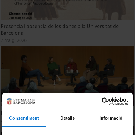
Presència i absència de les dones a la Universitat de
Barcelona
7 maig, 2026
Homenatge a la Dra. Teresa Vinyoles
Consentiment
Detalls
Informació
25 febrer, 2025