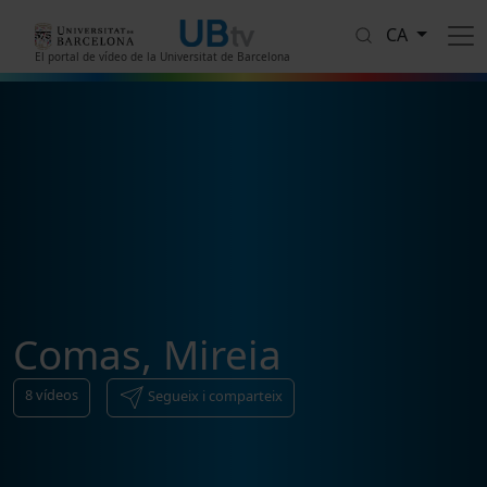
Vés al contingut
CA
El portal de vídeo de la Universitat de Barcelona
Comas, Mireia
8
vídeos
Segueix i comparteix