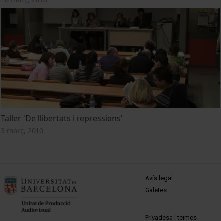
Taller 'De llibertats i repressions'
3 març, 2010
MENÚ PEU 1
Avís legal
Galetes
PEU 2
Privadesa i termes