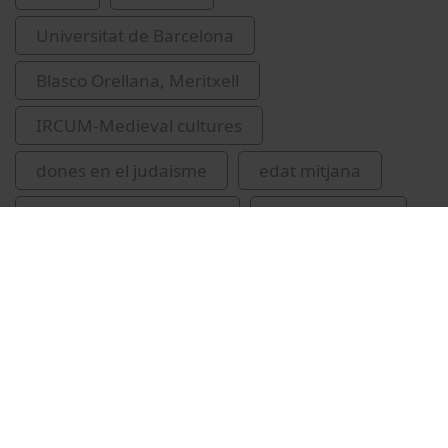
Universitat de Barcelona
Blasco Orellana, Meritxell
IRCUM-Medieval cultures
dones en el judaisme
edat mitjana
història del món actual
Comas, Mireia
Barcelona (Catalunya)
Levinsohn, Dalia