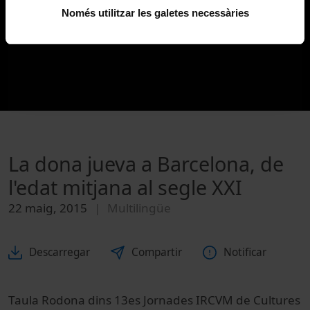
Només utilitzar les galetes necessàries
La dona jueva a Barcelona, de
l'edat mitjana al segle XXI
22 maig, 2015
Multilingüe
Descarregar
Compartir
Notificar
Taula Rodona dins 13es Jornades IRCVM de Cultures