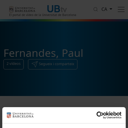
Vés al contingut
CA
El portal de vídeo de la Universitat de Barcelona
Fernandes, Paul
2
vídeos
Segueix i comparteix
Ordenar