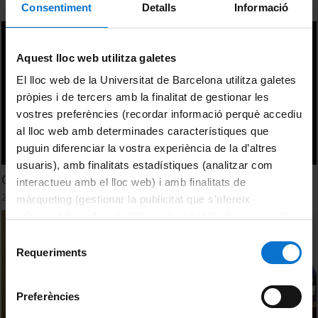
Consentiment
Detalls
Informació
Aquest lloc web utilitza galetes
El lloc web de la Universitat de Barcelona utilitza galetes
pròpies i de tercers amb la finalitat de gestionar les
vostres preferències (recordar informació perquè accediu
al lloc web amb determinades característiques que
puguin diferenciar la vostra experiència de la d’altres
usuaris), amb finalitats estadístiques (analitzar com
Chert in its diverse natural occurrences. Paul Fernandes
interactueu amb el lloc web) i amb finalitats de
20 octubre, 2015
màrqueting (gestionar la publicitat que s’ofereix
adequant-la en funció dels vostres hàbits de navegació).
Per obtenir més informació sobre les galetes podeu
Selecció
consultar la
Política de galetes del lloc web de la
Requeriments
de
Universitat de Barcelona
.
consentiment
Preferències