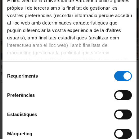
El lloc web de la Universitat de Barcelona utilitza galetes
pròpies i de tercers amb la finalitat de gestionar les
vostres preferències (recordar informació perquè accediu
al lloc web amb determinades característiques que
puguin diferenciar la vostra experiència de la d’altres
usuaris), amb finalitats estadístiques (analitzar com
interactueu amb el lloc web) i amb finalitats de
màrqueting (gestionar la publicitat que s’ofereix
adequant-la en funció dels vostres hàbits de navegació).
Políticas públicas de vivienda, participación y género.
Per obtenir més informació sobre les galetes podeu
Selecció
Nicolás González
consultar la
Política de galetes del lloc web de la
Requeriments
de
5 gener, 2011
Universitat de Barcelona
.
consentiment
Preferències
MENÚ PEU 1
Avís legal
Estadístiques
Galetes
Màrqueting
PEU 2
Privadesa i termes