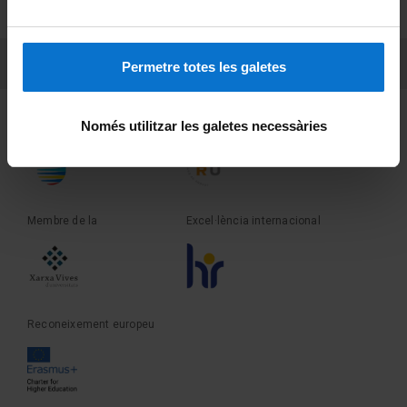
Sobre UBtv
PEU 3
Contacte
Permetre totes les galetes
Fundadora de la
Membre de la
Només utilitzar les galetes necessàries
Membre de la
Excel·lència internacional
Reconeixement europeu