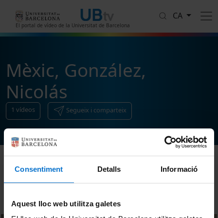
Vés al contingut
CA
El portal de vídeo de la Universitat de Barcelona
Mèxic, González,
Nicolás
1
vídeos
Segueix i comparteix
Consentiment
Detalls
Informació
Ordenar
Aquest lloc web utilitza galetes