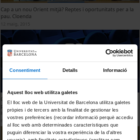
Cap a un nou Orient mitjà? Reptes i oportunitats per a la
pau. Cloenda
12 maig, 2015
Consentiment
Detalls
Informació
Aquest lloc web utilitza galetes
Cap a un nou Orient Mitjà? Reptes i oportunitats per a la
El lloc web de la Universitat de Barcelona utilitza galetes
pau. L'aparició d'Estat Islàmic i el seu impacte regional i
pròpies i de tercers amb la finalitat de gestionar les
internacional. Jean-Pierre Filiu
vostres preferències (recordar informació perquè accediu
6 maig, 2015
al lloc web amb determinades característiques que
puguin diferenciar la vostra experiència de la d’altres
usuaris), amb finalitats estadístiques (analitzar com