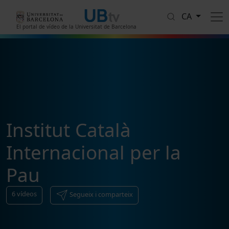
Vés al contingut
CA
El portal de vídeo de la Universitat de Barcelona
Institut Català
Internacional per la
Pau
6
vídeos
Segueix i comparteix