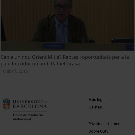
Cap a un nou Orient Mitjà? Reptes i oportunitats per a la
pau. Introducció amb Rafael Grasa
16 abril, 2015
MENÚ PEU 1
Avís legal
Galetes
PEU 2
Privadesa i termes
Sobre UBtv