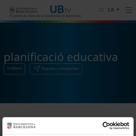
Vés al contingut
CA
El portal de vídeo de la Universitat de Barcelona
planificació educativa
2
vídeos
Segueix i comparteix
Ordenar