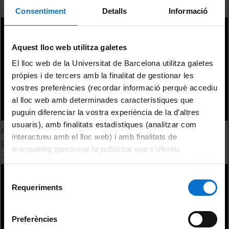
Consentiment
Detalls
Informació
Aquest lloc web utilitza galetes
El lloc web de la Universitat de Barcelona utilitza galetes
pròpies i de tercers amb la finalitat de gestionar les
vostres preferències (recordar informació perquè accediu
al lloc web amb determinades característiques que
puguin diferenciar la vostra experiència de la d’altres
usuaris), amb finalitats estadístiques (analitzar com
Planificació educativa, formació inicial i incorporació a la
interactueu amb el lloc web) i amb finalitats de
professió docent
màrqueting (gestionar la publicitat que s’ofereix
24 febrer, 2015
adequant-la en funció dels vostres hàbits de navegació).
Per obtenir més informació sobre les galetes podeu
Selecció
consultar la
Política de galetes del lloc web de la
Requeriments
de
Universitat de Barcelona
.
consentiment
Preferències