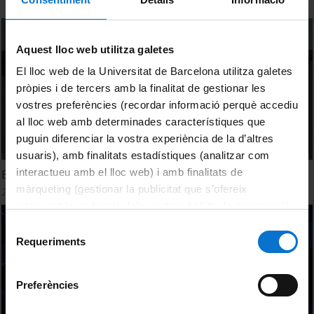
Aquest lloc web utilitza galetes
El lloc web de la Universitat de Barcelona utilitza galetes
pròpies i de tercers amb la finalitat de gestionar les
vostres preferències (recordar informació perquè accediu
al lloc web amb determinades característiques que
puguin diferenciar la vostra experiència de la d’altres
usuaris), amb finalitats estadístiques (analitzar com
interactueu amb el lloc web) i amb finalitats de
El paper de la universitat en la formació inicial de mestres
màrqueting (gestionar la publicitat que s’ofereix
24 febrer, 2015
adequant-la en funció dels vostres hàbits de navegació).
Per obtenir més informació sobre les galetes podeu
Selecció
consultar la
Política de galetes del lloc web de la
Requeriments
de
Universitat de Barcelona
.
consentiment
Preferències