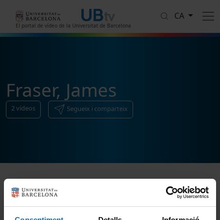
Vés al contingut
CA
El portal de vídeo de la Universitat de Barcelona
Fraser, James
2
vídeos
Segueix i comparteix
Ordenar
Consentiment
Detalls
Informació