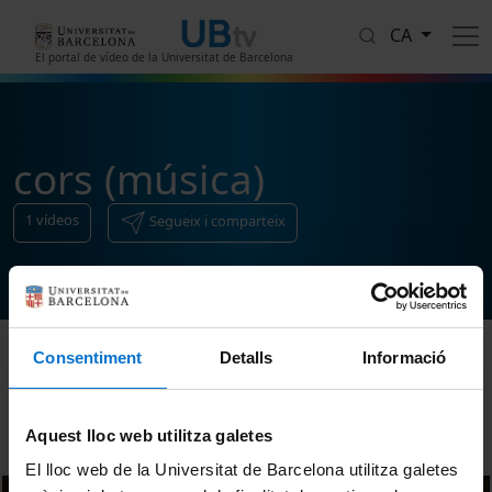
Vés al contingut
CA
El portal de vídeo de la Universitat de Barcelona
cors (música)
1
vídeos
Segueix i comparteix
Consentiment
Detalls
Informació
Ordenar
Aquest lloc web utilitza galetes
El lloc web de la Universitat de Barcelona utilitza galetes