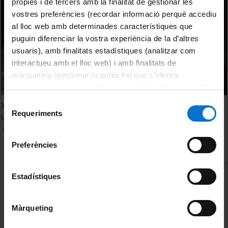
pròpies i de tercers amb la finalitat de gestionar les
vostres preferències (recordar informació perquè accediu
al lloc web amb determinades característiques que
puguin diferenciar la vostra experiència de la d’altres
usuaris), amb finalitats estadístiques (analitzar com
interactueu amb el lloc web) i amb finalitats de
màrqueting (gestionar la publicitat que s’ofereix
adequant-la en funció dels vostres hàbits de navegació).
Per obtenir més informació sobre les galetes podeu
Selecció
XXVIII Cicle de Música a la Universitat. Concert del Cor de
consultar la
Política de galetes del lloc web de la
Requeriments
de
la UB. Desembre 2014
Universitat de Barcelona
.
consentiment
15 desembre, 2014
Preferències
MENÚ PEU 1
Estadístiques
Avís legal
Galetes
Màrqueting
PEU 2
Privadesa i termes