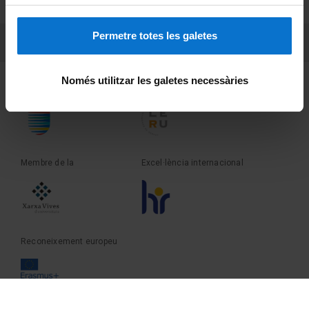
Sobre UBtv
Permetre totes les galetes
PEU 3
Contacte
Només utilitzar les galetes necessàries
Fundadora de la
Membre de la
Membre de la
Excel·lència internacional
Reconeixement europeu