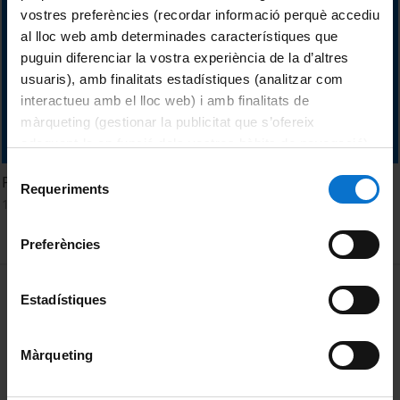
vostres preferències (recordar informació perquè accediu
al lloc web amb determinades característiques que
puguin diferenciar la vostra experiència de la d’altres
usuaris), amb finalitats estadístiques (analitzar com
interactueu amb el lloc web) i amb finalitats de
màrqueting (gestionar la publicitat que s’ofereix
adequant-la en funció dels vostres hàbits de navegació).
Per obtenir més informació sobre les galetes podeu
Selecció
Premis Alimara 2013
consultar la
Política de galetes del lloc web de la
Requeriments
de
1 maig, 2013
Universitat de Barcelona
.
consentiment
Preferències
MENÚ PEU 1
Avís legal
Estadístiques
Galetes
Màrqueting
PEU 2
Privadesa i termes
Sobre UBtv