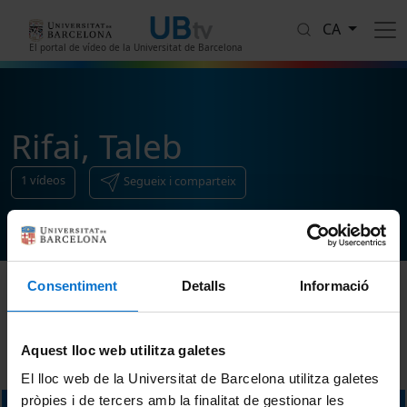
Vés al contingut
CA
El portal de vídeo de la Universitat de Barcelona
Rifai, Taleb
1
vídeos
Segueix i comparteix
Consentiment
Detalls
Informació
Ordenar
Aquest lloc web utilitza galetes
El lloc web de la Universitat de Barcelona utilitza galetes
pròpies i de tercers amb la finalitat de gestionar les