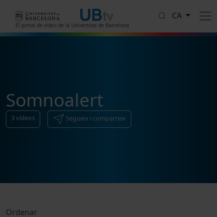
Vés al contingut
CA
El portal de vídeo de la Universitat de Barcelona
Somnoalert
3
vídeos
Segueix i comparteix
Ordenar