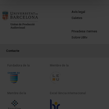
MENÚ PEU 1
Avís legal
Galetes
PEU 2
Privadesa i termes
Sobre UBtv
PEU 3
Contacte
Fundadora de la
Membre de la
Membre de la
Excel·lència internacional