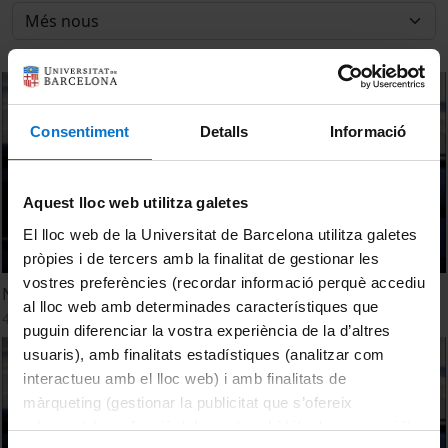
Consentiment
Detalls
Informació
Aquest lloc web utilitza galetes
El lloc web de la Universitat de Barcelona utilitza galetes
pròpies i de tercers amb la finalitat de gestionar les
vostres preferències (recordar informació perquè accediu
Nueva aplicación que detecta la somnolencia al volante
al lloc web amb determinades característiques que
4 juliol, 2013
puguin diferenciar la vostra experiència de la d’altres
usuaris), amb finalitats estadístiques (analitzar com
interactueu amb el lloc web) i amb finalitats de
màrqueting (gestionar la publicitat que s’ofereix
adequant-la en funció dels vostres hàbits de navegació).