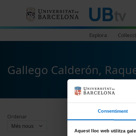
Navegació principal
Explora
Col·lecc
Gallego Calderón, Raque
Consentiment
Ordenar
Aquest lloc web utilitza gal