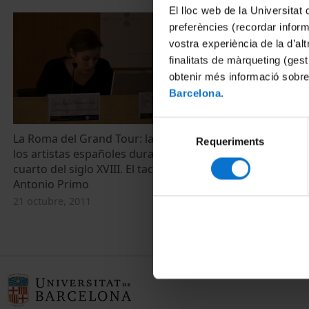
El lloc web de la Universitat 
preferències (recordar infor
vostra experiència de la d’al
finalitats de màrqueting (gest
obtenir més informació sobre
Barcelona
.
Selecció
La Roma del Grand Tour: la formación de
Requeriments
de
los artistas españoles durante el tercer
consentiment
cuarto del siglo XVIII. El taccuino de
Antonio Primo
21 octubre, 2011