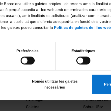
de Barcelona utilitza galetes pròpies i de tercers amb la finalitat
mació perquè accediu al lloc web amb determinades característiq
tres usuaris), amb finalitats estadístiques (analitzar com interac
ionar la publicitat que s’ofereix adequant-la en funció dels vostr
 les galetes podeu consultar la
Política de galetes del lloc web
Preferències
Estadístiques
Només utilitzar les galetes
Perm
necessàries
MENÚ PEU 1
PEU 2
Avís legal
Privadesa i ter
Galetes
Sobre UBtv