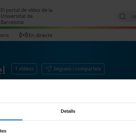
Vés al contingut
El portal de vídeo de la
Universitat de
Barcelona
ions
En directe
l
1
vídeos
Segueix i comparteix
Detalls
etes