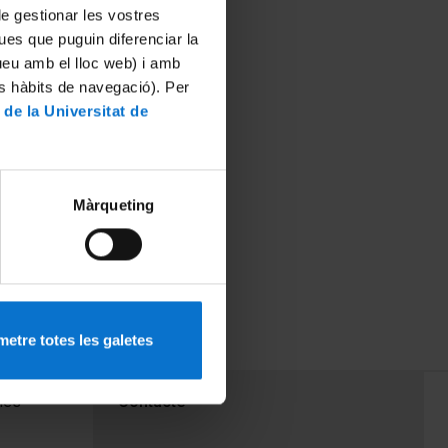
 de gestionar les vostres
ues que puguin diferenciar la
tueu amb el lloc web) i amb
es hàbits de navegació). Per
 de la Universitat de
Màrqueting
etre totes les galetes
PEU 3
mes
Contacte