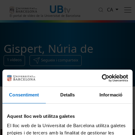
Vés al contingut
CA
El portal de vídeo de la Universitat de Barcelona
Gispert, Núria de
1
vídeos
Segueix i comparteix
Consentiment
Detalls
Informació
Ordenar
Aquest lloc web utilitza galetes
El lloc web de la Universitat de Barcelona utilitza galetes
pròpies i de tercers amb la finalitat de gestionar les