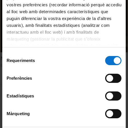
vostres preferències (recordar informació perquè accediu
al lloc web amb determinades característiques que
puguin diferenciar la vostra experiència de la d’altres
usuaris), amb finalitats estadístiques (analitzar com
interactueu amb el lloc web) i amb finalitats de
màrqueting (gestionar la publicitat que s’ofereix
adequant-la en funció dels vostres hàbits de navegació).
Per obtenir més informació sobre les galetes podeu
Selecció
Núria de Gispert
consultar la
Política de galetes del lloc web de la
Requeriments
de
9 maig, 2011
Universitat de Barcelona
.
consentiment
Preferències
MENÚ PEU 1
Avís legal
Estadístiques
Galetes
Màrqueting
PEU 2
Privadesa i termes
Sobre UBtv