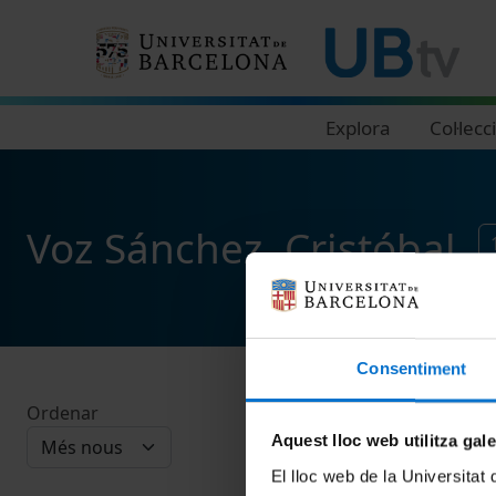
Navegació principal
Explora
Col·lecc
Voz Sánchez, Cristóbal
Consentiment
Ordenar
Aquest lloc web utilitza gal
El lloc web de la Universitat 