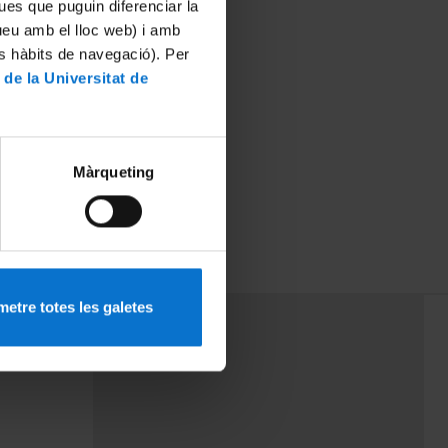
ues que puguin diferenciar la
tueu amb el lloc web) i amb
es hàbits de navegació). Per
 de la Universitat de
Màrqueting
etre totes les galetes
PEU 3
mes
Contacte