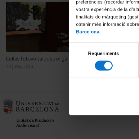
preferències (recordar infor
vostra experiència de la d’al
finalitats de màrqueting (gest
obtenir més informació sobre
Barcelona
.
Selecció
Requeriments
de
Cel·les fotovoltaiques orgàniques
consentiment
18 juny, 2013