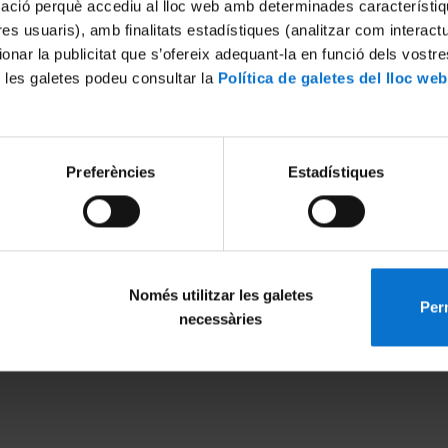
mació perquè accediu al lloc web amb determinades característiq
tres usuaris), amb finalitats estadístiques (analitzar com interac
ionar la publicitat que s’ofereix adequant-la en funció dels vostr
 les galetes podeu consultar la
Política de galetes del lloc web
Preferències
Estadístiques
Només utilitzar les galetes
Perm
MENÚ PEU 1
PEU 2
necessàries
Avís legal
Privadesa i ter
Galetes
Sobre UBtv