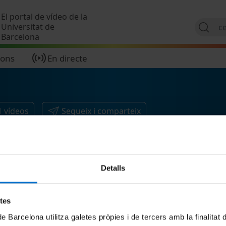
Vés al contingut
El portal de vídeo de la
Universitat de
Barcelona
ions
En directe
1
vídeos
Segueix i comparteix
Detalls
etes
de Barcelona utilitza galetes pròpies i de tercers amb la finalitat