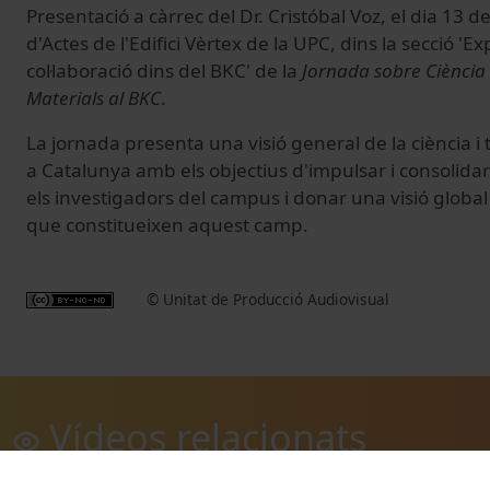
Presentació a càrrec del Dr. Cristóbal Voz, el dia 13 d
d'Actes de l'Edifici Vèrtex de la UPC, dins la secció 'Ex
col·laboració dins del BKC' de la
Jornada sobre Ciència 
Materials al BKC
.
La jornada presenta una visió general de la ciència i 
a Catalunya amb els objectius d'impulsar i consolidar 
els investigadors del campus i donar una visió global
que constitueixen aquest camp.
© Unitat de Producció Audiovisual
Vídeos relacionats