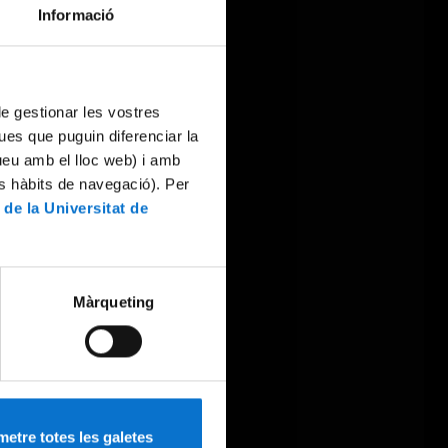
Informació
 de gestionar les vostres
ues que puguin diferenciar la
tueu amb el lloc web) i amb
es hàbits de navegació). Per
 de la Universitat de
Màrqueting
etre totes les galetes