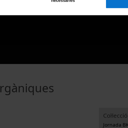
necessàries
 orgàniques
Col·lecció
Jornada BK