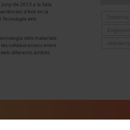
e juny de 2013 a la Sala
periències d'èxit en la
Docència 
i Tecnologia dels
Enginyeri
tecnologia dels materials
cèl·lules 
les col·laboracions entre
 dels diferents àmbits