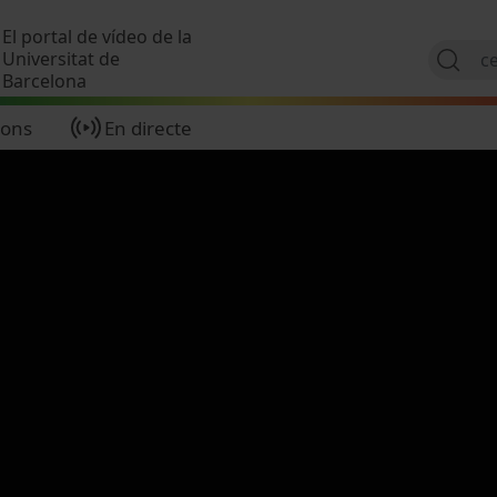
Vés al contingut
El portal de vídeo de la
Universitat de
Barcelona
ions
En directe