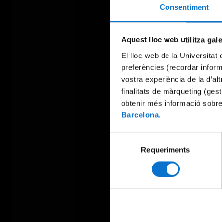
Consentiment
Aquest lloc web utilitza gal
El lloc web de la Universitat 
preferències (recordar infor
vostra experiència de la d’al
finalitats de màrqueting (gest
obtenir més informació sobre
Barcelona
.
Selecció
Requeriments
de
consentiment