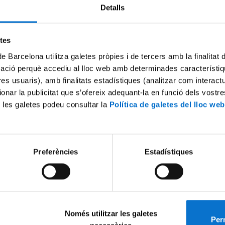
Detalls
Try again
etes
de Barcelona utilitza galetes pròpies i de tercers amb la finalitat
mació perquè accediu al lloc web amb determinades característiq
tres usuaris), amb finalitats estadístiques (analitzar com interac
ionar la publicitat que s’ofereix adequant-la en funció dels vostr
 les galetes podeu consultar la
Política de galetes del lloc web
Preferències
Estadístiques
Només utilitzar les galetes
Perm