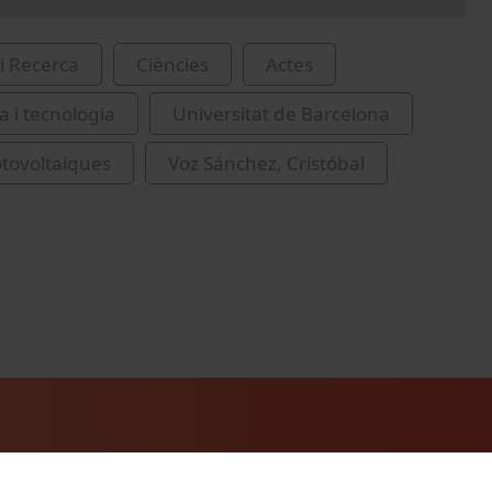
i Recerca
Ciències
Actes
a i tecnologia
Universitat de Barcelona
fotovoltaiques
Voz Sánchez, Cristóbal