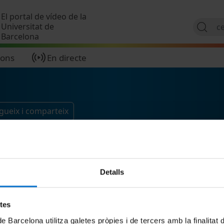
Vés al contingut
El portal de vídeo de la
Universitat de
Barcelona
ions
En directe
gueix i comparteix
Detalls
etes
de Barcelona utilitza galetes pròpies i de tercers amb la finalitat