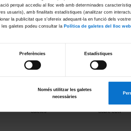
mació perquè accediu al lloc web amb determinades característiq
tres usuaris), amb finalitats estadístiques (analitzar com interac
ionar la publicitat que s’ofereix adequant-la en funció dels vostr
 les galetes podeu consultar la
Política de galetes del lloc web
Preferències
Estadístiques
Només utilitzar les galetes
Perm
necessàries
MENÚ PEU 1
PEU 2
Avís legal
Privadesa i ter
Galetes
Sobre UBtv