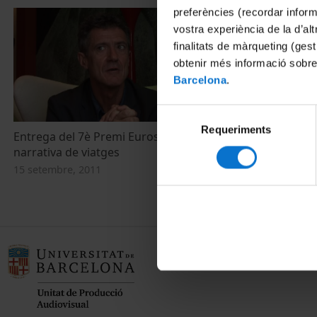
preferències (recordar infor
vostra experiència de la d’al
finalitats de màrqueting (gest
obtenir més informació sobre
Barcelona
.
Selecció
Requeriments
de
Entrega del 7è Premi Eurostars Hotels de
consentiment
narrativa de viatges
15 setembre, 2011