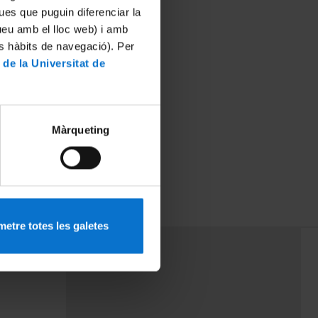
ues que puguin diferenciar la
tueu amb el lloc web) i amb
es hàbits de navegació). Per
 de la Universitat de
Màrqueting
etre totes les galetes
PEU 3
mes
Contacte