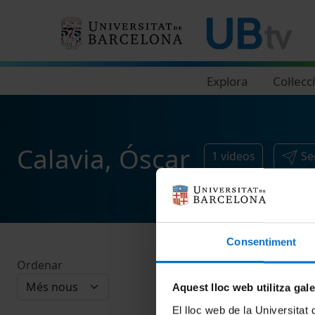
Navegació principal
Explora
Col·lecc
Calavia, Óscar
1
vídeos
Se
Consentiment
Ordenar
Aquest lloc web utilitza gal
El lloc web de la Universitat 