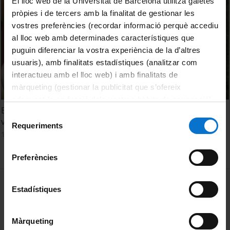
El lloc web de la Universitat de Barcelona utilitza galetes
pròpies i de tercers amb la finalitat de gestionar les
vostres preferències (recordar informació perquè accediu
al lloc web amb determinades característiques que
puguin diferenciar la vostra experiència de la d’altres
usuaris), amb finalitats estadístiques (analitzar com
interactueu amb el lloc web) i amb finalitats de
màrqueting (gestionar la publicitat que s’ofereix
adequant-la en funció dels vostres hàbits de navegació).
Entrega del 7è Premi Eurostars Hotels de narrativa de
Per obtenir més informació sobre les galetes podeu
Selecció
viatges
consultar la
Política de galetes del lloc web de la
Requeriments
de
15 setembre, 2011
Universitat de Barcelona
.
consentiment
Preferències
MENÚ PEU 1
Avís legal
Estadístiques
Galetes
Màrqueting
PEU 2
Privadesa i termes