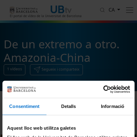
Vés al contingut
CA
El portal de vídeo de la Universitat de Barcelona
De un extremo a otro.
Amazonia-China
1
vídeos
Segueix i comparteix
Consentiment
Detalls
Informació
Ordenar
Aquest lloc web utilitza galetes