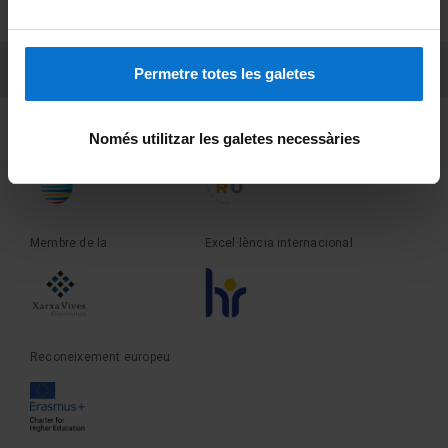
Sobre UBtv
PEU 3
Contacte
Permetre totes les galetes
Fundadora de la
Membre de la
Només utilitzar les galetes necessàries
Membre de la
Excel·lència internacional
Reconeixement europeu