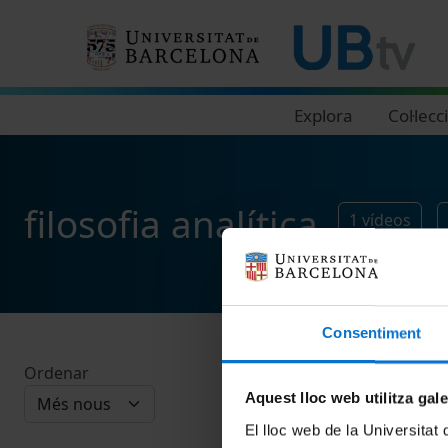
Navegació principal
Explora
Col·lecc
filosofia analítica
1
vídeos
Consentiment
Ordenar
Aquest lloc web utilitza gal
El lloc web de la Universitat 