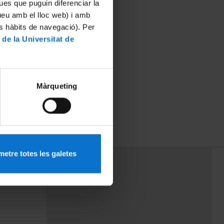
ues que puguin diferenciar la
tueu amb el lloc web) i amb
es hàbits de navegació). Per
 de la Universitat de
Màrqueting
etre totes les galetes
PEU 3
mes
Contacte