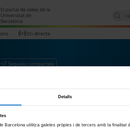
Vés al contingut
El portal de vídeo de la
Universitat de
Barcelona
ions
En directe
Segueix i comparteix
Detalls
etes
de Barcelona utilitza galetes pròpies i de tercers amb la finalitat