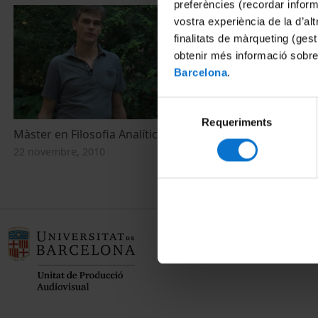
preferències (recordar infor
vostra experiència de la d’al
finalitats de màrqueting (gest
obtenir més informació sobre
Barcelona
.
Selecció
Requeriments
de
Màster en Filosofia Analítica
consentiment
22 novembre, 2010