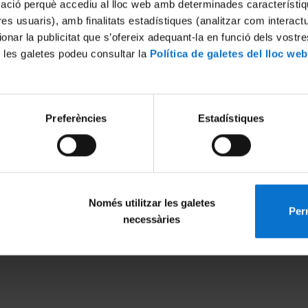
mació perquè accediu al lloc web amb determinades característiq
tres usuaris), amb finalitats estadístiques (analitzar com interac
ionar la publicitat que s’ofereix adequant-la en funció dels vostr
 les galetes podeu consultar la
Política de galetes del lloc web
Preferències
Estadístiques
Només utilitzar les galetes
Perm
MENÚ PEU 1
PEU 2
necessàries
Avís legal
Privadesa i ter
Galetes
Sobre UBtv