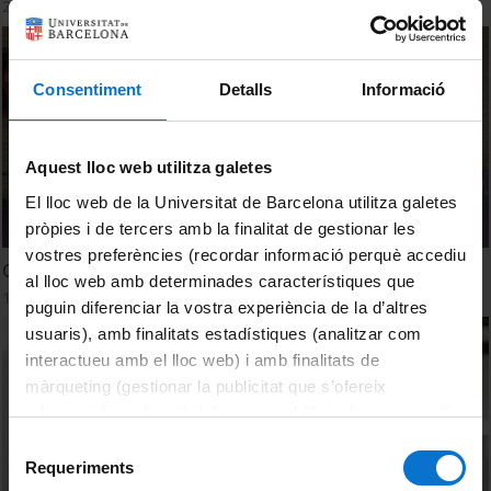
24 juliol, 2023
Consentiment
Detalls
Informació
Aquest lloc web utilitza galetes
El lloc web de la Universitat de Barcelona utilitza galetes
pròpies i de tercers amb la finalitat de gestionar les
vostres preferències (recordar informació perquè accediu
Controla el teu pes fent activitat
al lloc web amb determinades característiques que
10 desembre, 2021
puguin diferenciar la vostra experiència de la d’altres
usuaris), amb finalitats estadístiques (analitzar com
interactueu amb el lloc web) i amb finalitats de
màrqueting (gestionar la publicitat que s’ofereix
adequant-la en funció dels vostres hàbits de navegació).
Per obtenir més informació sobre les galetes podeu
Selecció
consultar la
Política de galetes del lloc web de la
Requeriments
de