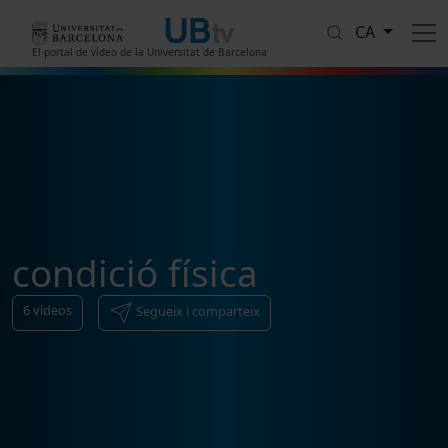
Vés al contingut
CA
El portal de vídeo de la Universitat de Barcelona
condició física
6
vídeos
Segueix i comparteix