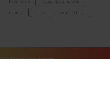
Esports UB
activitats dirigides
exercici
salut
condició física
Vídeos relacionats