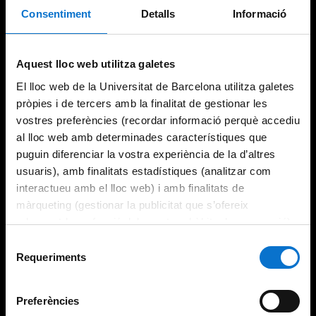
Consentiment
Detalls
Informació
Try again
Aquest lloc web utilitza galetes
El lloc web de la Universitat de Barcelona utilitza galetes
pròpies i de tercers amb la finalitat de gestionar les
vostres preferències (recordar informació perquè accediu
al lloc web amb determinades característiques que
puguin diferenciar la vostra experiència de la d’altres
usuaris), amb finalitats estadístiques (analitzar com
interactueu amb el lloc web) i amb finalitats de
màrqueting (gestionar la publicitat que s’ofereix
adequant-la en funció dels vostres hàbits de navegació).
Per obtenir més informació sobre les galetes podeu
Selecció
consultar la
Política de galetes del lloc web de la
Requeriments
de
Universitat de Barcelona
.
consentiment
Preferències