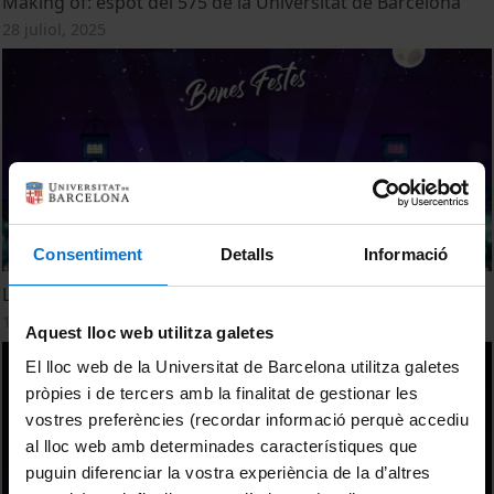
Making of: espot del 575 de la Universitat de Barcelona
28 juliol, 2025
Consentiment
Detalls
Informació
La Universitat de Barcelona us desitja bones festes
16 desembre, 2024
Aquest lloc web utilitza galetes
El lloc web de la Universitat de Barcelona utilitza galetes
pròpies i de tercers amb la finalitat de gestionar les
vostres preferències (recordar informació perquè accediu
al lloc web amb determinades característiques que
puguin diferenciar la vostra experiència de la d’altres