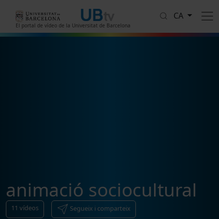
Vés al contingut
CA
El portal de vídeo de la Universitat de Barcelona
animació sociocultural
11
vídeos
Segueix i comparteix