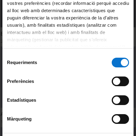
vostres preferències (recordar informació perquè accediu
al lloc web amb determinades característiques que
puguin diferenciar la vostra experiència de la d’altres
usuaris), amb finalitats estadístiques (analitzar com
interactueu amb el lloc web) i amb finalitats de
Educació afectiva i sexual en la infància i l'adolescencia
màrqueting (gestionar la publicitat que s’ofereix
22 març, 2023
adequant-la en funció dels vostres hàbits de navegació).
Per obtenir més informació sobre les galetes podeu
Selecció
consultar la
Política de galetes del lloc web de la
Requeriments
de
Universitat de Barcelona
.
consentiment
Preferències
Estadístiques
Acogimiento residencial con perspectiva de género
Màrqueting
13 març, 2023