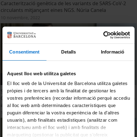
Caracterització genètica de les variants de SARS-CoV-2
circulants mitjançant eines NGS. Núria Canela
10 novembre, 2022
Consentiment
Detalls
Informació
Aquest lloc web utilitza galetes
El lloc web de la Universitat de Barcelona utilitza galetes
pròpies i de tercers amb la finalitat de gestionar les
Supervisem els vigilants: generació d’alarmes de brots de
COVID-19 a partir de l’anàlisi estadística del SARS-CoV-2 en
vostres preferències (recordar informació perquè accediu
aigües residuals. Lluís Corominas
al lloc web amb determinades característiques que
10 novembre, 2022
puguin diferenciar la vostra experiència de la d’altres
usuaris), amb finalitats estadístiques (analitzar com
interactueu amb el lloc web) i amb finalitats de
màrqueting (gestionar la publicitat que s’ofereix