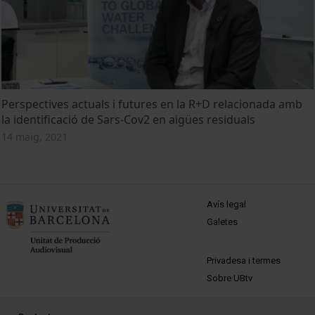
Perspectives actuals i futures en la R+D relacionada amb
la identificació de Sars-Cov2 en aigües residuals
14 maig, 2021
MENÚ PEU 1
Avís legal
Galetes
PEU 2
Privadesa i termes
Sobre UBtv
PEU 3