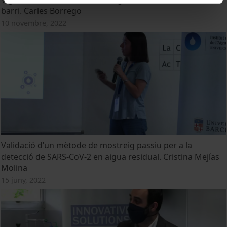
barri. Carles Borrego
10 novembre, 2022
Validació d’un mètode de mostreig passiu per a la
detecció de SARS-CoV-2 en aigua residual. Cristina Mejías
Molina
15 juny, 2022