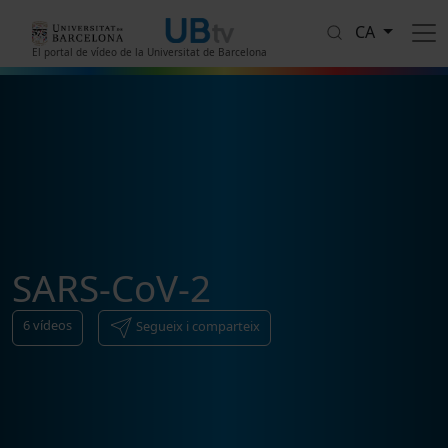
Vés al contingut
CA
El portal de vídeo de la Universitat de Barcelona
SARS-CoV-2
6
vídeos
Segueix i comparteix