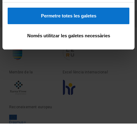
Sobre UBtv
Permetre totes les galetes
PEU 3
Contacte
Només utilitzar les galetes necessàries
Fundadora de la
Membre de la
Membre de la
Excel·lència internacional
Reconeixement europeu