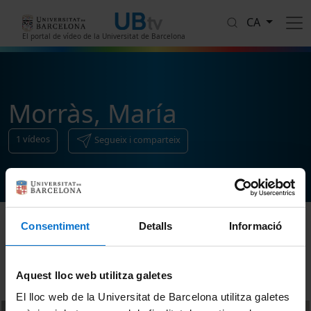
Vés al contingut
CA
El portal de vídeo de la Universitat de Barcelona
Morràs, María
1
vídeos
Segueix i comparteix
Consentiment
Detalls
Informació
Ordenar
Aquest lloc web utilitza galetes
El lloc web de la Universitat de Barcelona utilitza galetes