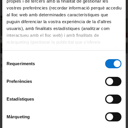
pròpies i de tercers amb la finalitat de gestionar les
vostres preferències (recordar informació perquè accediu
al lloc web amb determinades característiques que
puguin diferenciar la vostra experiència de la d’altres
usuaris), amb finalitats estadístiques (analitzar com
interactueu amb el lloc web) i amb finalitats de
màrqueting (gestionar la publicitat que s’ofereix
adequant-la en funció dels vostres hàbits de navegació).
Per obtenir més informació sobre les galetes podeu
Selecció
Seminari internacional de recerca "Cultura Escrita
consultar la
Política de galetes del lloc web de la
Requeriments
de
Medieval Hispànica". Sessió de tarda (2a part)
Universitat de Barcelona
.
consentiment
11 gener, 2022
Preferències
MENÚ PEU 1
Estadístiques
Avís legal
Galetes
Màrqueting
PEU 2
Privadesa i termes