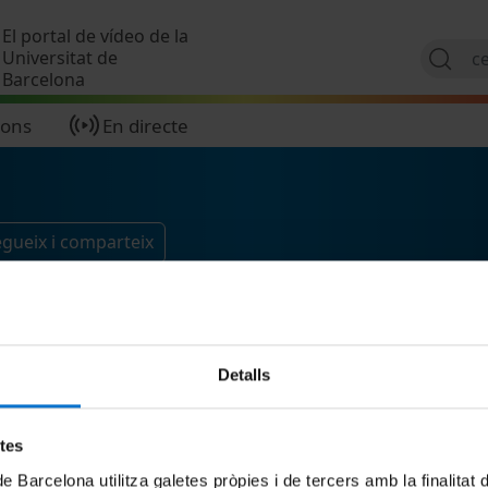
Vés al contingut
El portal de vídeo de la
Universitat de
Barcelona
ions
En directe
gueix i comparteix
Detalls
etes
de Barcelona utilitza galetes pròpies i de tercers amb la finalitat