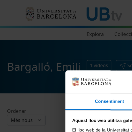
Navegació principal
Explora
Col·lecc
Bargalló, Emili
1
vídeos
Se
Consentiment
Ordenar
Aquest lloc web utilitza gal
El lloc web de la Universitat 