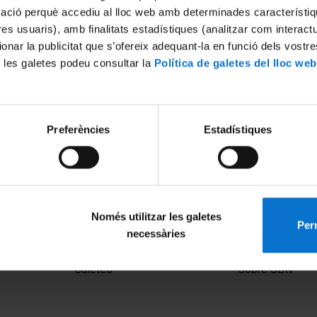
mació perquè accediu al lloc web amb determinades característiq
tres usuaris), amb finalitats estadístiques (analitzar com interac
ionar la publicitat que s’ofereix adequant-la en funció dels vostr
 les galetes podeu consultar la
Política de galetes del lloc web
Preferències
Estadístiques
Només utilitzar les galetes
Perm
necessàries
MENÚ PEU 1
PEU 2
Avís legal
Privadesa i ter
Galetes
Sobre UBtv