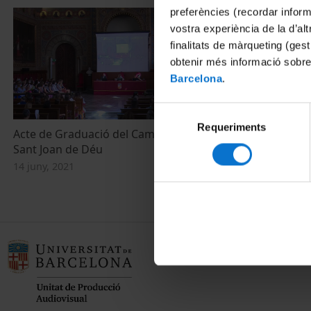
preferències (recordar infor
vostra experiència de la d’al
finalitats de màrqueting (gest
obtenir més informació sobre
Barcelona
.
Selecció
Requeriments
de
Acte de Graduació del Campus Docent
consentiment
Sant Joan de Déu
14 juny, 2021