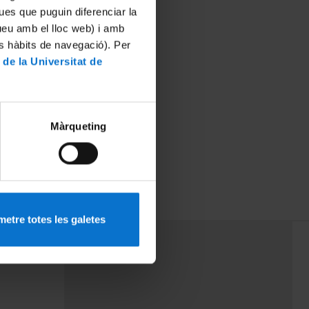
ues que puguin diferenciar la
tueu amb el lloc web) i amb
es hàbits de navegació). Per
 de la Universitat de
Màrqueting
etre totes les galetes
PEU 3
mes
Contacte