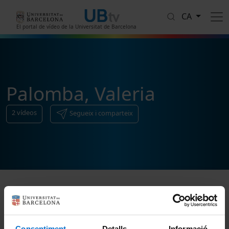
Vés al contingut
CA
El portal de vídeo de la Universitat de Barcelona
Palomba, Valeria
2
vídeos
Segueix i comparteix
Ordenar
Consentiment
Detalls
Informació