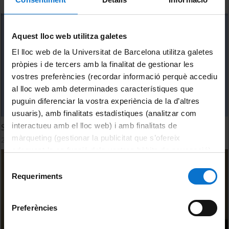
Aquest lloc web utilitza galetes
El lloc web de la Universitat de Barcelona utilitza galetes
pròpies i de tercers amb la finalitat de gestionar les
vostres preferències (recordar informació perquè accediu
al lloc web amb determinades característiques que
puguin diferenciar la vostra experiència de la d’altres
usuaris), amb finalitats estadístiques (analitzar com
interactueu amb el lloc web) i amb finalitats de
Sorption systems (II)
màrqueting (gestionar la publicitat que s’ofereix
27 octubre, 2022
adequant-la en funció dels vostres hàbits de navegació).
Per obtenir més informació sobre les galetes podeu
Selecció
consultar la
Política de galetes del lloc web de la
Requeriments
de
Universitat de Barcelona
.
consentiment
Preferències