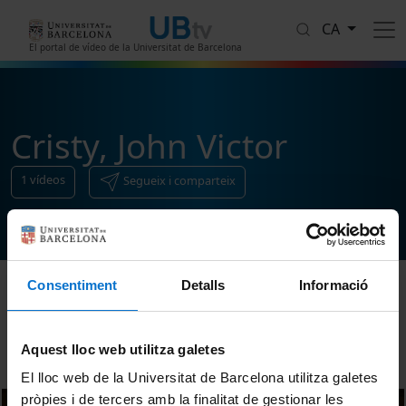
Vés al contingut
CA
El portal de vídeo de la Universitat de Barcelona
Cristy, John Victor
1
vídeos
Segueix i comparteix
Consentiment
Detalls
Informació
Ordenar
Aquest lloc web utilitza galetes
El lloc web de la Universitat de Barcelona utilitza galetes
pròpies i de tercers amb la finalitat de gestionar les