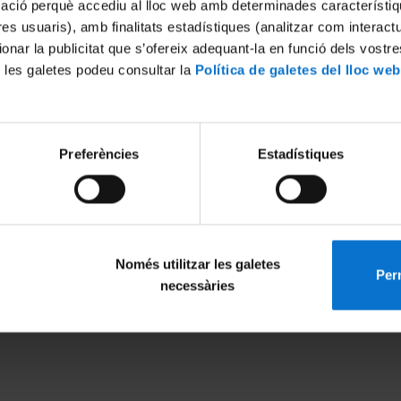
mació perquè accediu al lloc web amb determinades característiq
tres usuaris), amb finalitats estadístiques (analitzar com interac
ionar la publicitat que s’ofereix adequant-la en funció dels vostr
 les galetes podeu consultar la
Política de galetes del lloc web
Preferències
Estadístiques
Només utilitzar les galetes
Perm
MENÚ PEU 1
PEU 2
necessàries
Legal notice
About UBtv
Cookies
Terms and priva