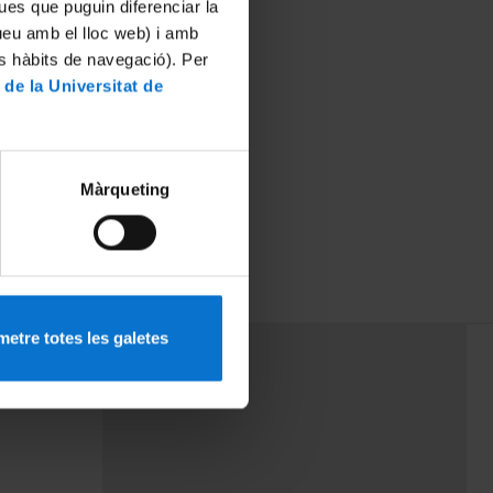
ues que puguin diferenciar la
tueu amb el lloc web) i amb
es hàbits de navegació). Per
 de la Universitat de
Màrqueting
etre totes les galetes
PEU 3
Contact
cy