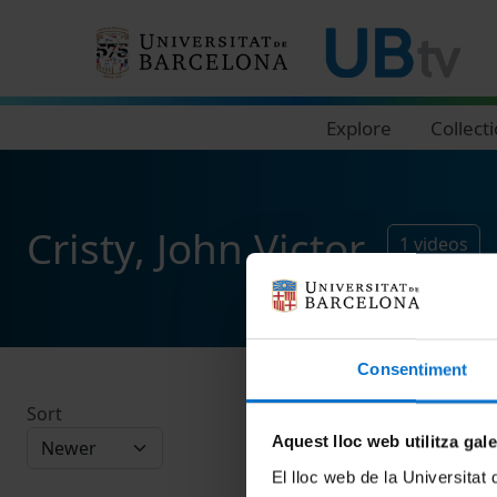
Navegació principal
Explore
Collect
Cristy, John Victor
1
videos
Consentiment
Sort
Aquest lloc web utilitza gal
El lloc web de la Universitat 