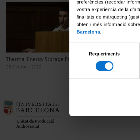
preferències (recordar infor
vostra experiència de la d’al
finalitats de màrqueting (gest
obtenir més informació sobre
Barcelona
.
Selecció
Requeriments
de
Thermal Energy Storage PCM (II)
consentiment
25 October, 2022