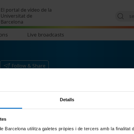
Skip to main content
El portal de vídeo de la
Universitat de
Barcelona
ions
Live broadcasts
Follow & Share
Detalls
etes
de Barcelona utilitza galetes pròpies i de tercers amb la finalitat