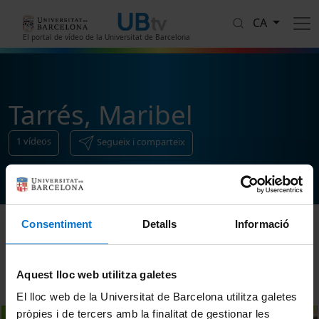
Vés al contingut
CA
El portal de vídeo de la Universitat de Barcelona
Tarrés, Maribel
1
vídeos
Segueix i comparteix
Consentiment
Detalls
Informació
Ordenar
Aquest lloc web utilitza galetes
El lloc web de la Universitat de Barcelona utilitza galetes
pròpies i de tercers amb la finalitat de gestionar les