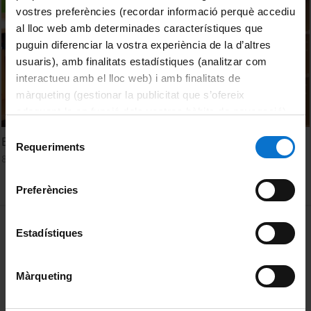
vostres preferències (recordar informació perquè accediu
al lloc web amb determinades característiques que
puguin diferenciar la vostra experiència de la d’altres
usuaris), amb finalitats estadístiques (analitzar com
interactueu amb el lloc web) i amb finalitats de
màrqueting (gestionar la publicitat que s’ofereix
adequant-la en funció dels vostres hàbits de navegació).
Per obtenir més informació sobre les galetes podeu
Selecció
Entrevista a la directora de l’IES Jaume Cabré (Terrassa)
consultar la
Política de galetes del lloc web de la
Requeriments
de
8 novembre, 2021
Universitat de Barcelona
.
consentiment
Preferències
MENÚ PEU 1
Avís legal
Estadístiques
Galetes
Màrqueting
PEU 2
Privadesa i termes
Sobre UBtv