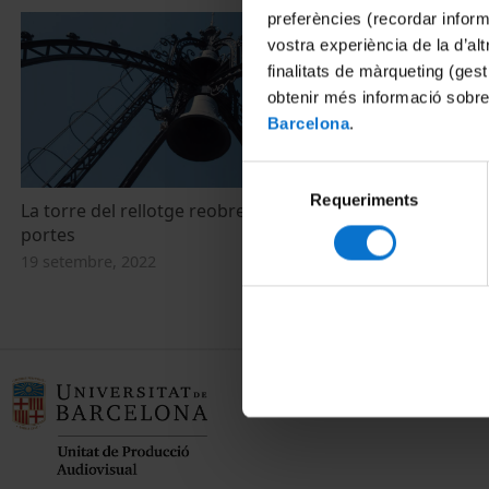
preferències (recordar infor
vostra experiència de la d’al
finalitats de màrqueting (gest
obtenir més informació sobre
Barcelona
.
Selecció
Requeriments
de
La torre del rellotge reobre les seves
consentiment
portes
19 setembre, 2022