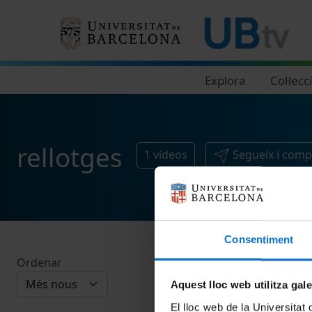
Navegació principal
Explora
Col·lecc
rellotges
1
vídeos
Segueix i comp
Consentiment
Ordenar
Aquest lloc web utilitza gal
El lloc web de la Universitat 