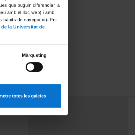
ues que puguin diferenciar la
tueu amb el lloc web) i amb
es hàbits de navegació). Per
 de la Universitat de
Màrqueting
etre totes les galetes
PEU 3
mes
Contacte