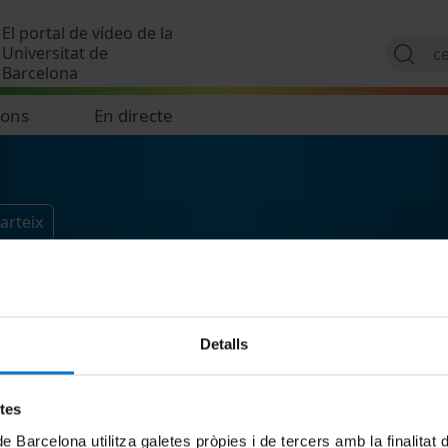
Vés al contingut
El portal de vídeo de la
Universitat de
Barcelona
ions
En directe
arteix
Detalls
etes
de Barcelona utilitza galetes pròpies i de tercers amb la finalitat