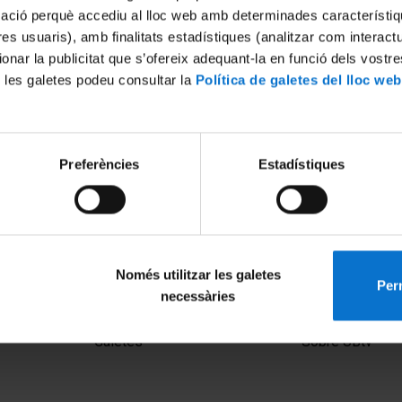
mació perquè accediu al lloc web amb determinades característiq
tres usuaris), amb finalitats estadístiques (analitzar com interac
ionar la publicitat que s’ofereix adequant-la en funció dels vostr
 les galetes podeu consultar la
Política de galetes del lloc web
Preferències
Estadístiques
Només utilitzar les galetes
Perm
necessàries
MENÚ PEU 1
PEU 2
Avís legal
Privadesa i ter
Galetes
Sobre UBtv