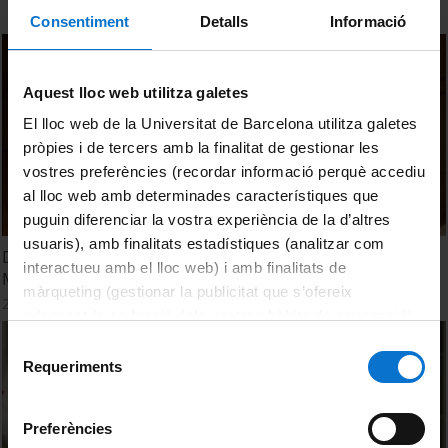
Consentiment
Detalls
Informació
Aquest lloc web utilitza galetes
El lloc web de la Universitat de Barcelona utilitza galetes
pròpies i de tercers amb la finalitat de gestionar les
vostres preferències (recordar informació perquè accediu
al lloc web amb determinades característiques que
puguin diferenciar la vostra experiència de la d’altres
usuaris), amb finalitats estadístiques (analitzar com
Diàlegs Alumni - Cures infermeres centrades en la Salut
interactueu amb el lloc web) i amb finalitats de
Mental Positiva
màrqueting (gestionar la publicitat que s’ofereix
2 abril, 2025
adequant-la en funció dels vostres hàbits de navegació).
Per obtenir més informació sobre les galetes podeu
Selecció
consultar la
Política de galetes del lloc web de la
Requeriments
de
Universitat de Barcelona
.
consentiment
Preferències