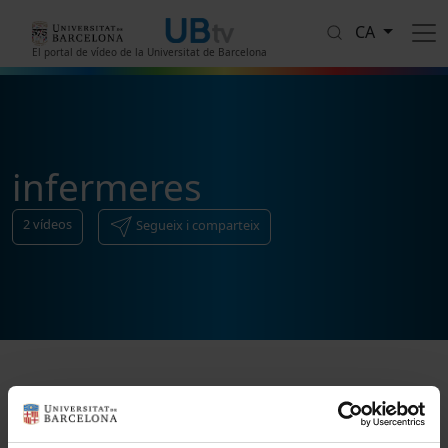
Vés al contingut
CA
El portal de vídeo de la Universitat de Barcelona
infermeres
2
vídeos
Segueix i comparteix
Ordenar