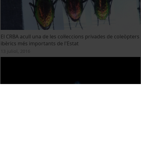
El CRBA acull una de les col·leccions privades de coleòpters
ibèrics més importants de l'Estat
13 juliol, 2016
Centre de Recursos de Biodiversitat Animal (CRBA)
1 juliol, 2008