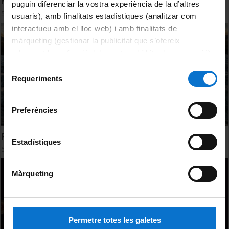
Mostra fotoNAT-UB 2022
puguin diferenciar la vostra experiència de la d’altres
5 desembre, 2022
usuaris), amb finalitats estadístiques (analitzar com
interactueu amb el lloc web) i amb finalitats de
màrqueting (gestionar la publicitat que s’ofereix
adequant-la en funció dels vostres hàbits de navegació).
Per obtenir més informació sobre les galetes podeu
Selecció
consultar la
Política de galetes del lloc web de la
Requeriments
de
Universitat de Barcelona
.
consentiment
Preferències
Premis fotoNAT-UB 2022
Estadístiques
5 desembre, 2022
Màrqueting
Permetre totes les galetes