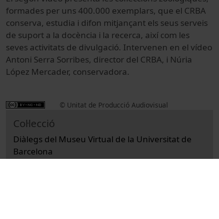
formades per uns 400.000 exemplars, que el CRBA
conserva, estudia i difon mitjançant els seus serveis
de suport a la docència i la recerca, així com les
seves activitats de divulgació. Intervenen en el vídeo
Antoni Serra Sorribes, director del CRBA, i Núria
López Mercader, conservadora.
© Unitat de Producció Audiovisual
Col·lecció
Diàlegs del Museu Virtual de la Universitat de
Barcelona
Cultural
Ciències
Entrevistes i debats
Biologia