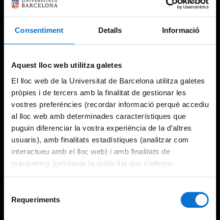
Consentiment
Detalls
Informació
Try again
Aquest lloc web utilitza galetes
El lloc web de la Universitat de Barcelona utilitza galetes
pròpies i de tercers amb la finalitat de gestionar les
vostres preferències (recordar informació perquè accediu
al lloc web amb determinades característiques que
puguin diferenciar la vostra experiència de la d’altres
usuaris), amb finalitats estadístiques (analitzar com
interactueu amb el lloc web) i amb finalitats de
màrqueting (gestionar la publicitat que s’ofereix
adequant-la en funció dels vostres hàbits de navegació).
Per obtenir més informació sobre les galetes podeu
Selecció
consultar la
Política de galetes del lloc web de la
Requeriments
de
Universitat de Barcelona
.
consentiment