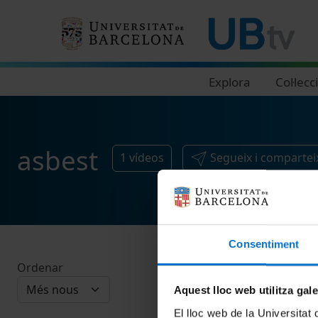
Navegació principal
Explora
Col·lecc
asbest
1
vídeos
Segueix i compartei
Consentiment
Ordenar
Aquest lloc web utilitza gal
El lloc web de la Universitat 