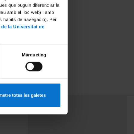
ues que puguin diferenciar la
tueu amb el lloc web) i amb
es hàbits de navegació). Per
 de la Universitat de
Màrqueting
etre totes les galetes
PEU 3
mes
Contacte