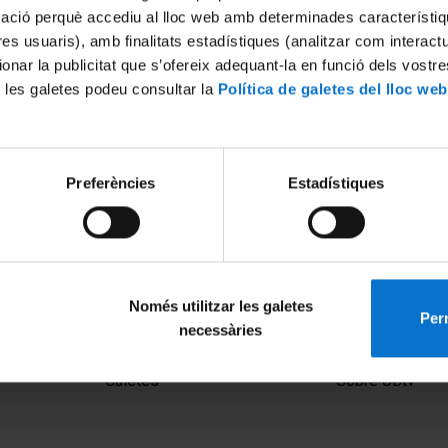
mació perquè accediu al lloc web amb determinades característiq
tres usuaris), amb finalitats estadístiques (analitzar com interac
ionar la publicitat que s’ofereix adequant-la en funció dels vostr
 les galetes podeu consultar la
Política de galetes del lloc web
Preferències
Estadístiques
Només utilitzar les galetes
Perm
necessàries
MENÚ PEU 1
PEU 2
Avís legal
Privadesa i ter
Galetes
Sobre UBtv