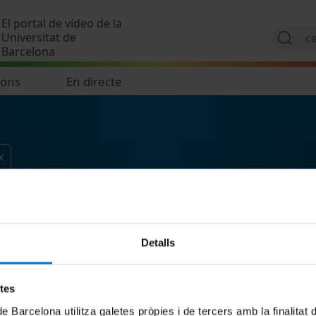
Vés al contingut
El portal de vídeo de la
Universitat de
Barcelona
ions
En directe
x
Detalls
etes
de Barcelona utilitza galetes pròpies i de tercers amb la finalitat