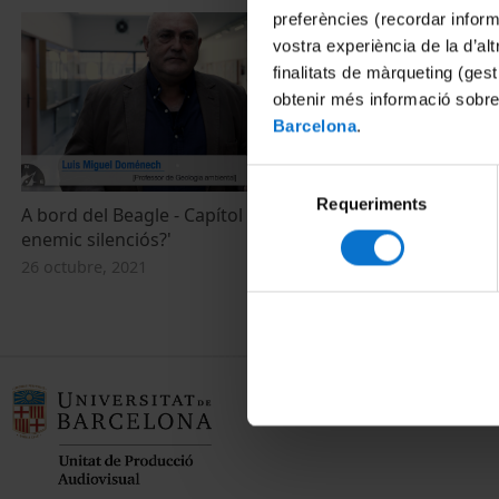
preferències (recordar infor
vostra experiència de la d’al
finalitats de màrqueting (gest
obtenir més informació sobre
Barcelona
.
Selecció
Requeriments
de
A bord del Beagle - Capítol 9: 'L’amiant,
consentiment
enemic silenciós?'
26 octubre, 2021