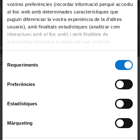
vostres preferències (recordar informació perquè accediu
al lloc web amb determinades característiques que
puguin diferenciar la vostra experiència de la d’altres
usuaris), amb finalitats estadístiques (analitzar com
interactueu amb el lloc web) i amb finalitats de
màrqueting (gestionar la publicitat que s’ofereix
adequant-la en funció dels vostres hàbits de navegació).
Per obtenir més informació sobre les galetes podeu
Selecció
A bord del Beagle - Capítol 9: 'L’amiant, enemic silenciós?'
consultar la
Política de galetes del lloc web de la
Requeriments
de
26 October, 2021
Universitat de Barcelona
.
consentiment
Preferències
MENÚ PEU 1
Legal notice
Estadístiques
Cookies
Màrqueting
PEU 2
About UBtv
Terms and privacy