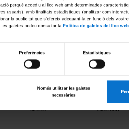
mació perquè accediu al lloc web amb determinades característiq
tres usuaris), amb finalitats estadístiques (analitzar com interac
ionar la publicitat que s’ofereix adequant-la en funció dels vostr
 les galetes podeu consultar la
Política de galetes del lloc web
Preferències
Estadístiques
Només utilitzar les galetes
Perm
necessàries
MENÚ PEU 1
PEU 2
Avís legal
Privadesa i ter
Galetes
Sobre UBtv