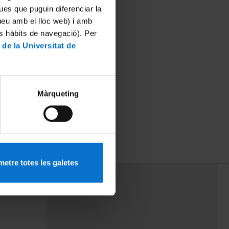
ues que puguin diferenciar la
tueu amb el lloc web) i amb
es hàbits de navegació). Per
 de la Universitat de
Màrqueting
etre totes les galetes
PEU 3
mes
Contacte