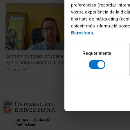
preferències (recordar infor
vostra experiència de la d’al
finalitats de màrqueting (gest
obtenir més informació sobre
Barcelona
.
Selecció
Requeriments
de
Economic impact of space science and
consentiment
exploration: evidence from the UK
22 juny, 2021