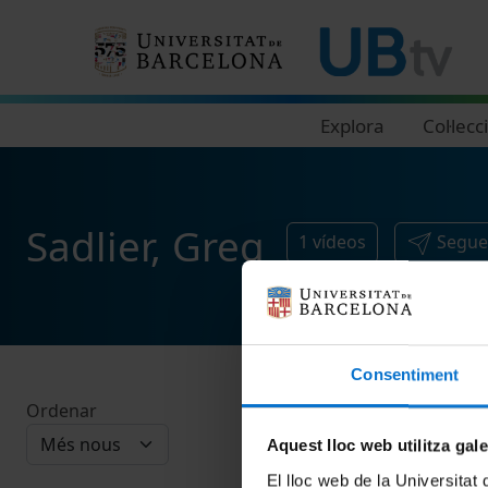
Navegació principal
Explora
Col·lecc
Sadlier, Greg
1
vídeos
Segue
Consentiment
Ordenar
Aquest lloc web utilitza gal
El lloc web de la Universitat 