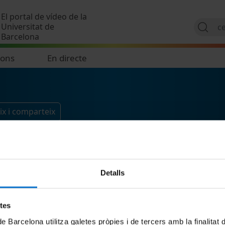
Vés al contingut
El portal de vídeo de la
Universitat de
Barcelona
ions
En directe
ix i comparteix
Detalls
etes
de Barcelona utilitza galetes pròpies i de tercers amb la finalitat