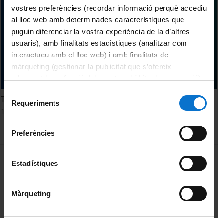
vostres preferències (recordar informació perquè accediu
al lloc web amb determinades característiques que
puguin diferenciar la vostra experiència de la d’altres
usuaris), amb finalitats estadístiques (analitzar com
interactueu amb el lloc web) i amb finalitats de
màrqueting (gestionar la publicitat que s’ofereix
adequant-la en funció dels vostres hàbits de navegació).
Per obtenir més informació sobre les galetes podeu
Selecció
The Ethics and Aesthetics of Writing in the Age of AI
consultar la
Política de galetes del lloc web de la
Requeriments
de
14 febrer, 2024
Universitat de Barcelona
.
consentiment
Preferències
MENÚ PEU 1
Avís legal
Estadístiques
Galetes
Màrqueting
PEU 2
Privadesa i termes
Sobre UBtv