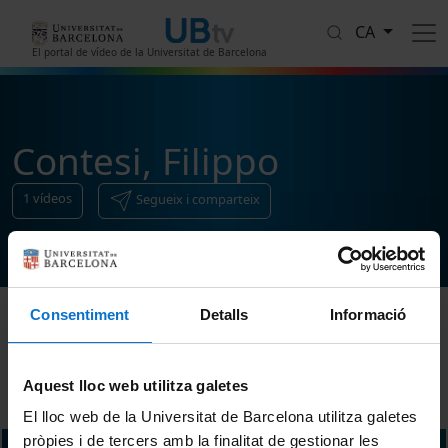
Vés al contingut
CA
El portal de vídeo de la Universitat de Barcelona
Contesi, Filippo
1
vídeos
Segueix i comparteix
Consentiment
Detalls
Informació
Ordenar
Aquest lloc web utilitza galetes
El lloc web de la Universitat de Barcelona utilitza galetes
pròpies i de tercers amb la finalitat de gestionar les