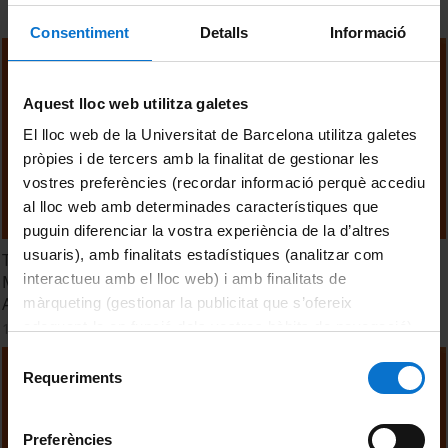
Consentiment
Detalls
Informació
Aquest lloc web utilitza galetes
El lloc web de la Universitat de Barcelona utilitza galetes
pròpies i de tercers amb la finalitat de gestionar les
vostres preferències (recordar informació perquè accediu
al lloc web amb determinades característiques que
puguin diferenciar la vostra experiència de la d’altres
usuaris), amb finalitats estadístiques (analitzar com
TTM 2024. Sesión 5. Conectando los Principios de la Dieta
interactueu amb el lloc web) i amb finalitats de
Mediterránea con la Comida Saludable de las Culturas
Alimentarias de Asia
màrqueting (gestionar la publicitat que s’ofereix
adequant-la en funció dels vostres hàbits de navegació).
14 octubre, 2024
Per obtenir més informació sobre les galetes podeu
Selecció
consultar la
Política de galetes del lloc web de la
Requeriments
de
Universitat de Barcelona
.
consentiment
Preferències