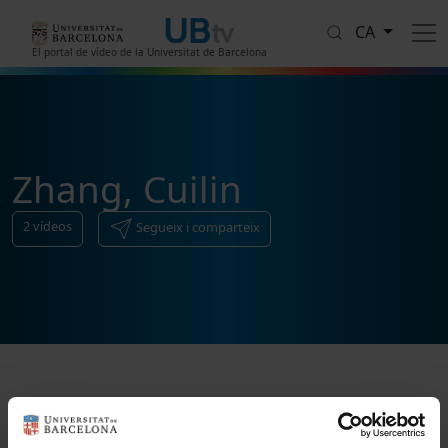
Vés al contingut
CA
El portal de vídeo de la Universitat de Barcelona
Zhang, Cuilin
2
vídeos
Segueix i comparteix
Ordenar