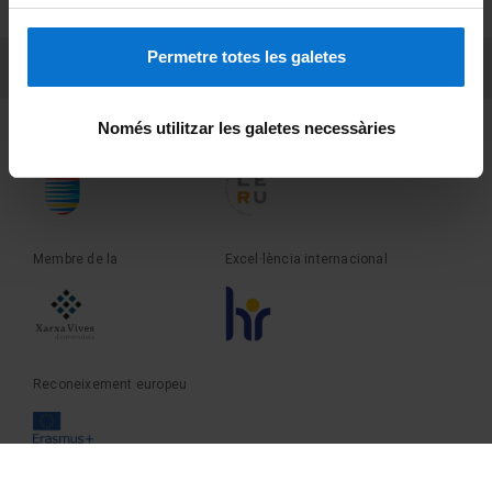
Sobre UBtv
Permetre totes les galetes
PEU 3
Contacte
Només utilitzar les galetes necessàries
Fundadora de la
Membre de la
Membre de la
Excel·lència internacional
Reconeixement europeu