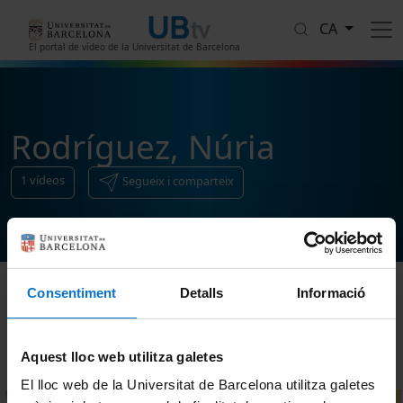
Vés al contingut
CA
El portal de vídeo de la Universitat de Barcelona
Rodríguez, Núria
1
vídeos
Segueix i comparteix
Consentiment
Detalls
Informació
Ordenar
Aquest lloc web utilitza galetes
El lloc web de la Universitat de Barcelona utilitza galetes