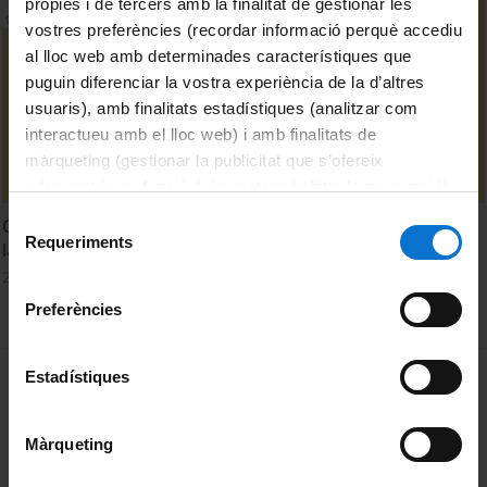
pròpies i de tercers amb la finalitat de gestionar les
vostres preferències (recordar informació perquè accediu
al lloc web amb determinades característiques que
puguin diferenciar la vostra experiència de la d’altres
usuaris), amb finalitats estadístiques (analitzar com
interactueu amb el lloc web) i amb finalitats de
màrqueting (gestionar la publicitat que s’ofereix
adequant-la en funció dels vostres hàbits de navegació).
Per obtenir més informació sobre les galetes podeu
Selecció
CVIE-UB: Taula rodona: De la investigació a la intervenció i
consultar la
Política de galetes del lloc web de la
Requeriments
de
la participació
Universitat de Barcelona
.
consentiment
24 abril, 2025
Preferències
MENÚ PEU 1
Estadístiques
Avís legal
Galetes
Màrqueting
PEU 2
Privadesa i termes