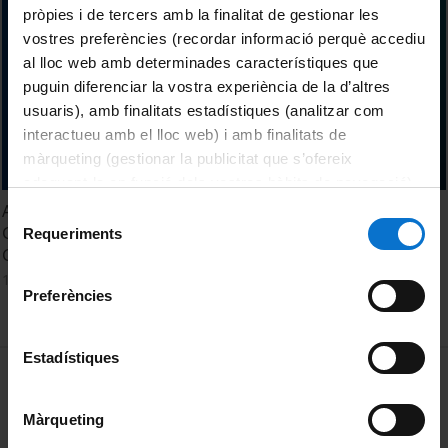
pròpies i de tercers amb la finalitat de gestionar les
vostres preferències (recordar informació perquè accediu
al lloc web amb determinades característiques que
puguin diferenciar la vostra experiència de la d’altres
usuaris), amb finalitats estadístiques (analitzar com
interactueu amb el lloc web) i amb finalitats de
màrqueting (gestionar la publicitat que s’ofereix
adequant-la en funció dels vostres hàbits de navegació).
Per obtenir més informació sobre les galetes podeu
Acte de Graduació. Facultat de Dret. Promoció 2024-2025.
Selecció
consultar la
Política de galetes del lloc web de la
Grau en Ciències Polítiques i de l'Administració i Grau en
Requeriments
de
Gestió i Administració Pública
Universitat de Barcelona
.
consentiment
13 octubre, 2025
Preferències
Estadístiques
MENÚ PEU 1
Avís legal
Galetes
Màrqueting