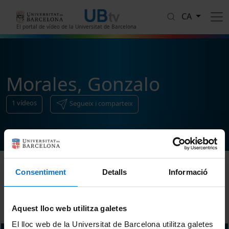
Vés al contingut
CA
El portal de vídeo de la Universitat de Barcelona
Morales, Gonzalo
1
vídeos
Segueix i comparteix
Consentiment
Detalls
Informació
Ordenar
Aquest lloc web utilitza galetes
El lloc web de la Universitat de Barcelona utilitza galetes