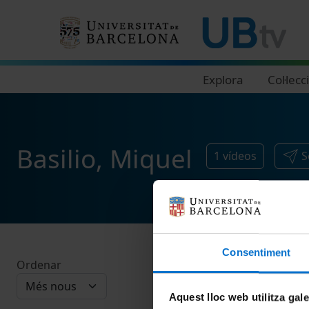
Navegació principal
Explora
Col·lecc
Basilio, Miquel
1
vídeos
S
Consentiment
Ordenar
Aquest lloc web utilitza gal