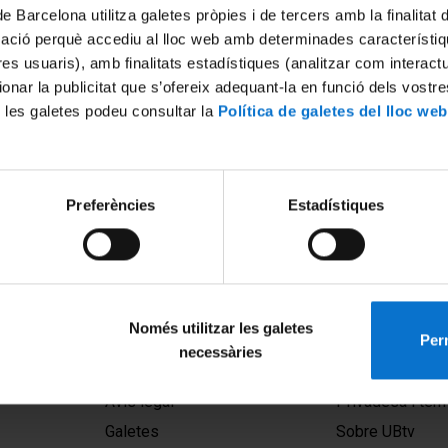
de Barcelona utilitza galetes pròpies i de tercers amb la finalitat
mació perquè accediu al lloc web amb determinades característiq
tres usuaris), amb finalitats estadístiques (analitzar com interac
ionar la publicitat que s’ofereix adequant-la en funció dels vostr
 les galetes podeu consultar la
Política de galetes del lloc web
Preferències
Estadístiques
Només utilitzar les galetes
Perm
necessàries
MENÚ PEU 1
PEU 2
Avís legal
Privadesa i ter
Galetes
Sobre UBtv