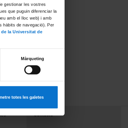
 de gestionar les vostres
ues que puguin diferenciar la
tueu amb el lloc web) i amb
es hàbits de navegació). Per
 de la Universitat de
Màrqueting
etre totes les galetes
PEU 3
mes
Contacte