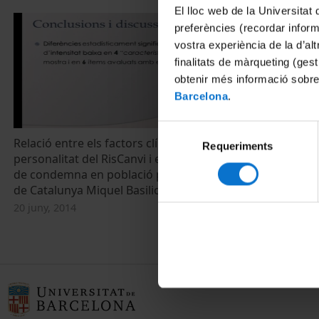
El lloc web de la Universitat 
preferències (recordar infor
vostra experiència de la d’al
finalitats de màrqueting (gest
obtenir més informació sobre
Barcelona
.
Selecció
Relació entre els factors clínics i de
Requeriments
de
personalitat del RisCanvi i el trencament
consentiment
de condemna en població penitenciària
de Catalunya Miquel Basilio
20 juny, 2014