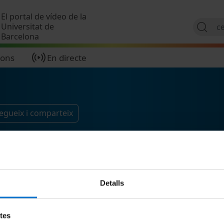
Vés al contingut
El portal de vídeo de la
Universitat de
Barcelona
ions
En directe
egueix i comparteix
Detalls
etes