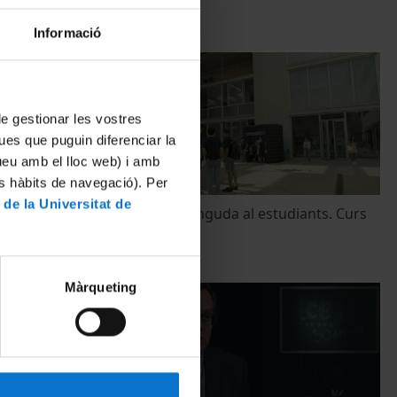
Informació
 de gestionar les vostres
ues que puguin diferenciar la
tueu amb el lloc web) i amb
es hàbits de navegació). Per
 de la Universitat de
 a la
Acció de benvinguda al estudiants. Curs
2023-24
6 octubre, 2023
Màrqueting