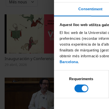
Consentiment
Aquest lloc web utilitza gal
El lloc web de la Universitat 
preferències (recordar infor
vostra experiència de la d’al
finalitats de màrqueting (gest
obtenir més informació sobre
Inauguración y Conferencia: Pedro Rueda
Marc Instituc
Barcelona
.
relació amb l
29 abril, 2026
27 febrer, 202
Selecció
Requeriments
de
consentiment