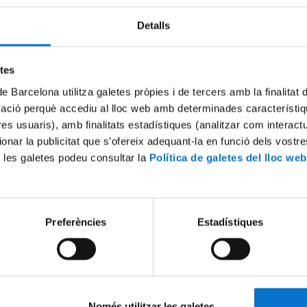
Detalls
etes
de Barcelona utilitza galetes pròpies i de tercers amb la finalitat
mació perquè accediu al lloc web amb determinades característiq
tres usuaris), amb finalitats estadístiques (analitzar com interac
ionar la publicitat que s’ofereix adequant-la en funció dels vostr
 les galetes podeu consultar la
Política de galetes del lloc web
ional de la Universitat en
Sessió de Benvinguda: La IAG
a IAG
Universitat de Barcelona
6
27 febrer, 2026
Preferències
Estadístiques
Només utilitzar les galetes