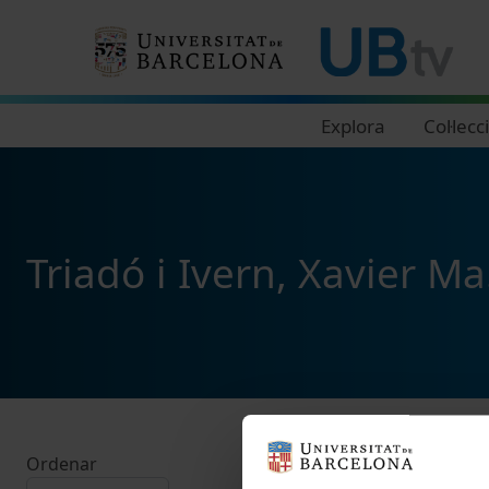
Navegació principal
Explora
Col·lecc
Triadó i Ivern, Xavier Ma
Ordenar