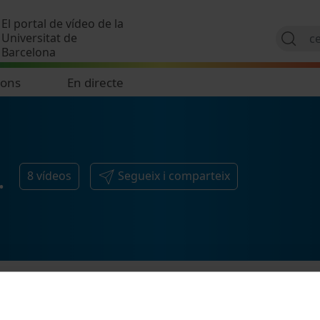
Vés al contingut
El portal de vídeo de la
Universitat de
Barcelona
ions
En directe
.
8
vídeos
Segueix i comparteix