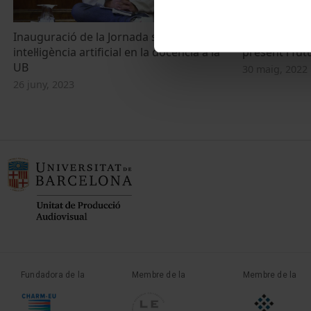
Inauguració de la Jornada sobre
TAC: Ciberam
intel·ligència artificial en la docència a la
present i fut
UB
30 maig, 2022
26 juny, 2023
Fundadora de la
Membre de la
Membre de la